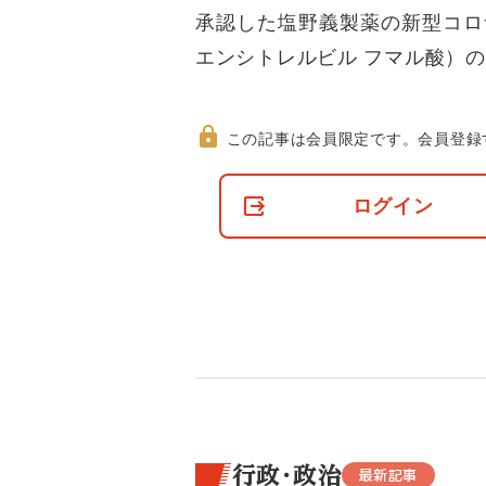
承認した塩野義製薬の新型コロ
エンシトレルビル フマル酸）
この記事は会員限定です。
会員登録
非
会
ログイン
員
の
閲
覧
制
限
に
つ
い
て
行政・政治
最新記事