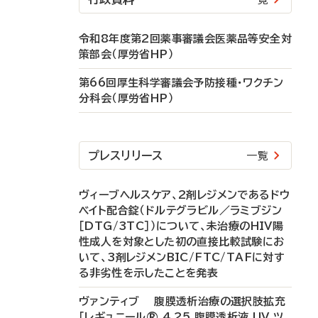
令和8年度第2回薬事審議会医薬品等安全対
策部会（厚労省HP）
第66回厚生科学審議会予防接種・ワクチン
分科会（厚労省HP）
プレスリリース
一覧
ヴィーブヘルスケア、2剤レジメンであるドウ
ベイト配合錠（ドルテグラビル／ラミブジン
［DTG/3TC］）について、未治療のHIV陽
性成人を対象とした初の直接比較試験にお
いて、3剤レジメンBIC/FTC/TAFに対す
る非劣性を示したことを発表
ヴァンティブ 腹膜透析治療の選択肢拡充
「レギュニール® 4.25 腹膜透析液 UV ツ