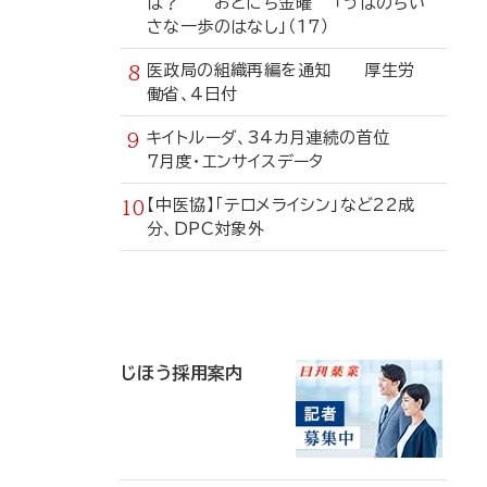
は？ おとにち金曜 「うぱのちい
さな一歩のはなし」（17）
医政局の組織再編を通知 厚生労
働省、4日付
キイトルーダ、34カ月連続の首位
7月度・エンサイスデータ
【中医協】「テロメライシン」など22成
分、DPC対象外
寄
稿
じほう採用案内