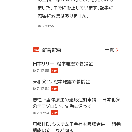
ました。すでに修正しています。記事の
内容に変更はありません。
8/5 23:29
一覧
新着記事
日本リリー、熊本地震で義援金
8/7 17:55
東和薬品、熊本地震で義援金
8/7 17:54
悪性下垂体腺腫の適応追加申請 日本化薬
のテモゾロミド、先発に沿って
8/7 17:24
東邦HD、システム子会社を吸収合併 開発
機能の向上など図る