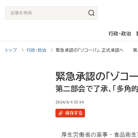
メ
記
イ
事
ン
を
行政・政治
コ
検
ン
索
トップ
行政・政治
緊急承認の「ゾコーバ」、正式承認へ 第
テ
ン
ツ
緊急承認の「ゾコー
に
第二部会で了承、「多角
移
2024/3/4 23:34
動
保存
する
厚生労働省の薬事・食品衛生審