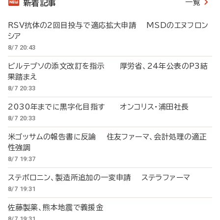
一覧
新着記事
RSV抗体の2回目投与で適応拡大申請 MSDのエヌフロン
シア
8/7 20:43
ビルテプソの添文改訂を指示 厚労省、24年公表のP3結
果踏まえ
8/7 20:33
2030年までに黒字化目指す オンコリス・浦田社長
8/7 20:33
米ゴッサムの報告書に反論 住友ファーマ、会計処理の適正
性強調
8/7 19:37
ステボロニン、製造所追加の一変申請 ステラファーマ
8/7 19:31
佐藤製薬、熊本地震で義援金
8/7 19:31