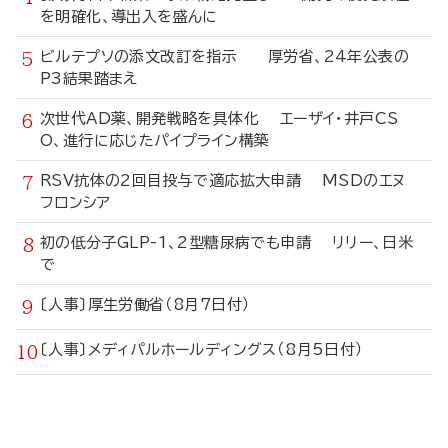
を明確化、導出入を盛んに
ビルテプソの添文改訂を指示 厚労省、24年公表の
P3結果踏まえ
次世代AD薬、開発戦略を具体化 エーザイ・井戸CS
O、進行に応じたパイプライン構築
RSV抗体の2回目投与で適応拡大申請 MSDのエヌ
フロンシア
初の低分子GLP-1、2型糖尿病でも申請 リリー、日米
で
〔人事〕厚生労働省（8月7日付）
〔人事〕メディパルホールディングス（8月5日付）
寄