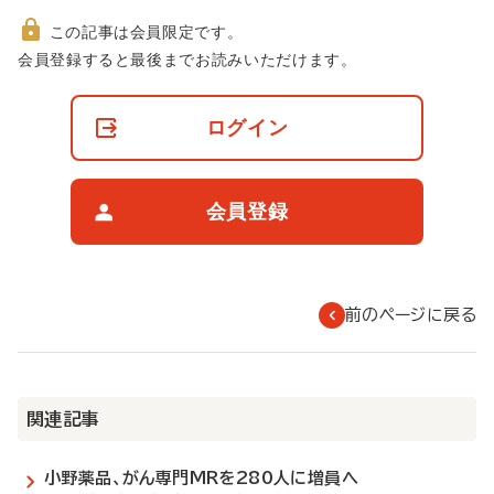
この記事は会員限定です。
非
会員登録すると最後までお読みいただけます。
会
員
の
ログイン
閲
覧
制
限
会員登録
に
つ
い
て
前のページに戻る
関連記事
小野薬品、がん専門MRを280人に増員へ