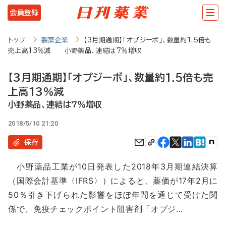
メ
会員登録
イ
ン
トップ
製薬企業
【3月期通期】「オプジーボ」、数量約1.5倍も
売上高13％減 小野薬品、連結は7％増収
コ
ン
【3月期通期】「オプジーボ」、数量約1.5倍も売
テ
上高13％減
ン
小野薬品、連結は7％増収
ツ
2018/5/10 21:20
に
保存
移
小野薬品工業が10日発表した2018年3月期連結決算
動
（国際会計基準〈IFRS〉）によると、薬価が17年2月に
50％引き下げられた影響をほぼ年間を通じて受けた関
係で、免疫チェックポイント阻害剤「オプジ…