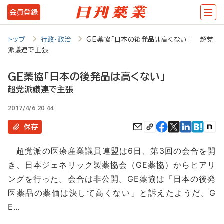
メ
会員登録
イ
ン
トップ
行政・政治
GE薬協「日本の後発品は高くない」 超党
派議連で主張
コ
ン
GE薬協「日本の後発品は高くない」
テ
超党派議連で主張
ン
2017/4/6 20:44
ツ
保存
に
超党派の医療産業議員連盟は6日、第3回の会合を開
移
き、日本ジェネリック製薬協会（GE薬協）からヒアリ
動
ングを行った。会合は非公開。GE薬協は「日本の後発
医薬品の薬価は決して高くない」と訴えたようだ。G
E…