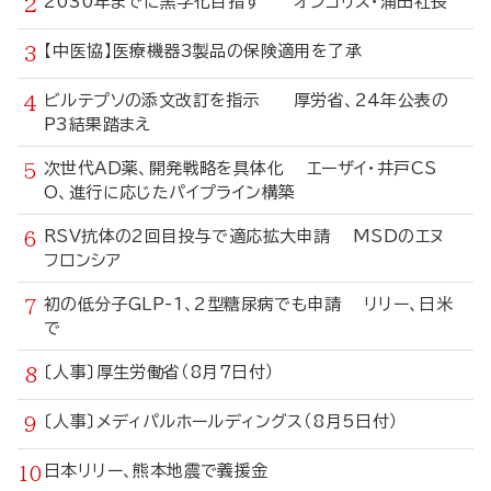
2030年までに黒字化目指す オンコリス・浦田社長
【中医協】医療機器3製品の保険適用を了承
ビルテプソの添文改訂を指示 厚労省、24年公表の
P3結果踏まえ
次世代AD薬、開発戦略を具体化 エーザイ・井戸CS
O、進行に応じたパイプライン構築
RSV抗体の2回目投与で適応拡大申請 MSDのエヌ
フロンシア
初の低分子GLP-1、2型糖尿病でも申請 リリー、日米
で
〔人事〕厚生労働省（8月7日付）
〔人事〕メディパルホールディングス（8月5日付）
日本リリー、熊本地震で義援金