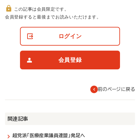
この記事は会員限定です。
非
会員登録すると最後までお読みいただけます。
会
員
の
ログイン
閲
覧
制
限
会員登録
に
つ
い
て
前のページに戻る
関連記事
超党派「医療産業議員連盟」発足へ