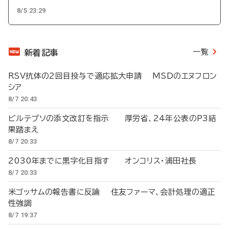
8/5 23:29
一覧
新着記事
RSV抗体の2回目投与で適応拡大申請 MSDのエヌフロン
シア
8/7 20:43
ビルテプソの添文改訂を指示 厚労省、24年公表のP3結
果踏まえ
8/7 20:33
2030年までに黒字化目指す オンコリス・浦田社長
8/7 20:33
米ゴッサムの報告書に反論 住友ファーマ、会計処理の適正
性強調
8/7 19:37