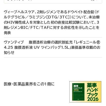
ヴィーブヘルスケア、2剤レジメンであるドウベイト配合錠（ド
ルテグラビル／ラミブジン［DTG/3TC］）について、未治療
のHIV陽性成人を対象とした初の直接比較試験において、3
剤レジメンBIC/FTC/TAFに対する非劣性を示したことを
発表
ヴァンティブ 腹膜透析治療の選択肢拡充 「レギュニール®
4.25 腹膜透析液 UV ツインバッグ1.5L」薬価基準収載のお
知らせ
P
R
医療・医薬品業界をこの1冊に