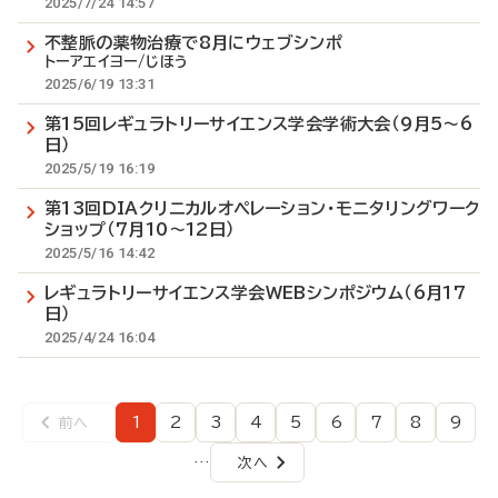
2025/7/24 14:57
不整脈の薬物治療で8月にウェブシンポ
トーアエイヨー/じほう
2025/6/19 13:31
第15回レギュラトリーサイエンス学会学術大会（9月5～6
日）
2025/5/19 16:19
第13回DIAクリニカルオペレーション・モニタリングワーク
ショップ（7月10～12日）
2025/5/16 14:42
レギュラトリーサイエンス学会WEBシンポジウム（6月17
日）
2025/4/24 16:04
1
2
3
4
5
6
7
8
9
前へ
前
ペ
ペ
ペ
ペ
ペ
ペ
ペ
ペ
ペ
ペ
ー
ー
ー
ー
ー
ー
ー
ー
ー
ー
ジ
ジ
ジ
ジ
ジ
ジ
ジ
ジ
ジ
…
次へ
次
ジ
ペ
ペ