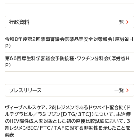
行政資料
一覧
令和8年度第2回薬事審議会医薬品等安全対策部会（厚労省H
P）
第66回厚生科学審議会予防接種・ワクチン分科会（厚労省H
P）
プレスリリース
一覧
ヴィーブヘルスケア、2剤レジメンであるドウベイト配合錠（ド
ルテグラビル／ラミブジン［DTG/3TC］）について、未治療
のHIV陽性成人を対象とした初の直接比較試験において、3
剤レジメンBIC/FTC/TAFに対する非劣性を示したことを
発表