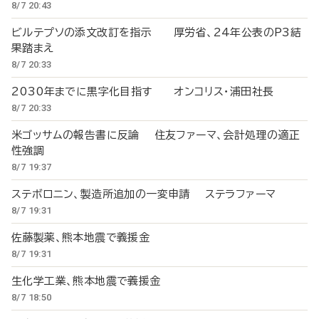
8/7 20:43
ビルテプソの添文改訂を指示 厚労省、24年公表のP3結
果踏まえ
8/7 20:33
2030年までに黒字化目指す オンコリス・浦田社長
8/7 20:33
米ゴッサムの報告書に反論 住友ファーマ、会計処理の適正
性強調
8/7 19:37
ステボロニン、製造所追加の一変申請 ステラファーマ
8/7 19:31
佐藤製薬、熊本地震で義援金
8/7 19:31
生化学工業、熊本地震で義援金
8/7 18:50