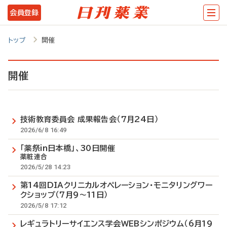
メ
会員登録
イ
ン
トップ
開催
コ
ン
開催
テ
ン
技術教育委員会 成果報告会（7月24日）
ツ
2026/6/8 16:49
に
「薬祭in日本橋」、30日開催
移
薬粧連合
2026/5/28 14:23
動
第14回DIAクリニカルオペレーション・モニタリングワー
クショップ（7月9～11日）
2026/5/8 17:12
レギュラトリーサイエンス学会WEBシンポジウム（6月19