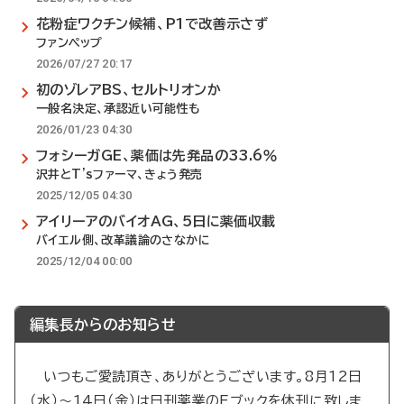
花粉症ワクチン候補、P1で改善示さず
ファンペップ
2026/07/27 20:17
初のゾレアBS、セルトリオンか
一般名決定、承認近い可能性も
2026/01/23 04:30
フォシーガGE、薬価は先発品の33.6％
沢井とT'sファーマ、きょう発売
2025/12/05 04:30
アイリーアのバイオAG、5日に薬価収載
バイエル側、改革議論のさなかに
2025/12/04 00:00
編集長からのお知らせ
いつもご愛読頂き、ありがとうございます。8月12日
（水）～14日（金）は日刊薬業のEブックを休刊に致しま