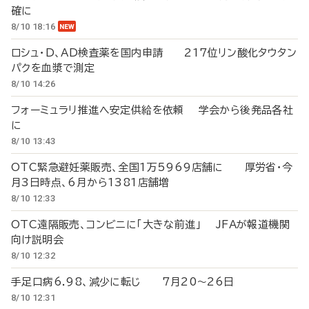
確に
8/10 18:16
ロシュ・D、AD検査薬を国内申請 217位リン酸化タウタン
パクを血漿で測定
8/10 14:26
フォーミュラリ推進へ安定供給を依頼 学会から後発品各社
に
8/10 13:43
OTC緊急避妊薬販売、全国1万5969店舗に 厚労省・今
月3日時点、6月から1381店舗増
8/10 12:33
OTC遠隔販売、コンビニに「大きな前進」 JFAが報道機関
向け説明会
8/10 12:32
手足口病6.98、減少に転じ 7月20～26日
8/10 12:31