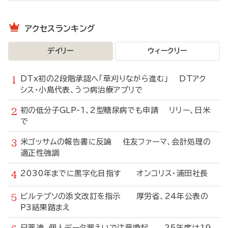
アクセスランキング
デイリー
ウィークリー
DTx初の2段階承認へ「草刈りながら進む」 DTアク
シス・小島代表、うつ病治療アプリで
初の低分子GLP-1、2型糖尿病でも申請 リリー、日米
で
米ゴッサムの報告書に反論 住友ファーマ、会計処理の
適正性強調
2030年までに黒字化目指す オンコリス・浦田社長
ビルテプソの添文改訂を指示 厚労省、24年公表の
P3結果踏まえ
日薬連、個人データ漏えいで注意喚起 25年度は19