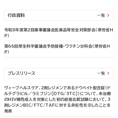
行政資料
一覧
令和8年度第2回薬事審議会医薬品等安全対策部会（厚労省H
P）
第66回厚生科学審議会予防接種・ワクチン分科会（厚労省H
P）
プレスリリース
一覧
ヴィーブヘルスケア、2剤レジメンであるドウベイト配合錠（ド
ルテグラビル／ラミブジン［DTG/3TC］）について、未治療
のHIV陽性成人を対象とした初の直接比較試験において、3
剤レジメンBIC/FTC/TAFに対する非劣性を示したことを
発表