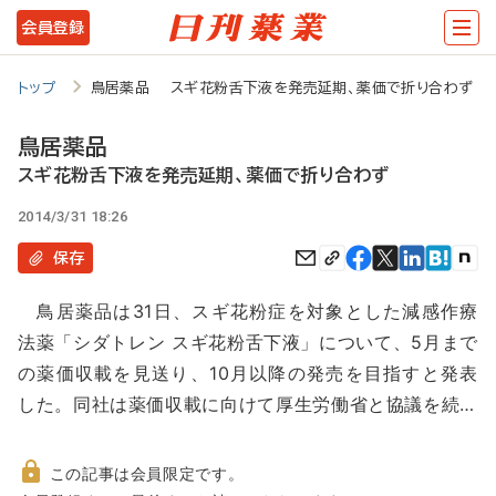
メ
会員登録
イ
ン
トップ
鳥居薬品 スギ花粉舌下液を発売延期、薬価で折り合わず
コ
鳥居薬品
ン
スギ花粉舌下液を発売延期、薬価で折り合わず
テ
2014/3/31 18:26
ン
保存
ツ
に
鳥居薬品は31日、スギ花粉症を対象とした減感作療
移
法薬「シダトレン スギ花粉舌下液」について、5月まで
動
の薬価収載を見送り、10月以降の発売を目指すと発表
した。同社は薬価収載に向けて厚生労働省と協議を続…
この記事は会員限定です。