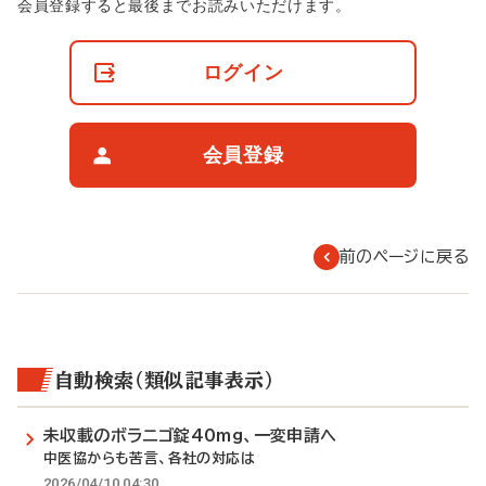
非
会員登録すると最後までお読みいただけます。
会
員
の
ログイン
閲
覧
制
限
会員登録
に
つ
い
て
前のページに戻る
自動検索（類似記事表示）
未収載のボラニゴ錠40mg、一変申請へ
中医協からも苦言、各社の対応は
2026/04/10 04:30