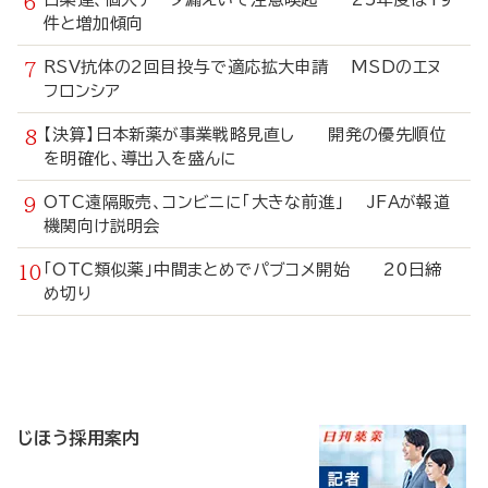
件と増加傾向
RSV抗体の2回目投与で適応拡大申請 MSDのエヌ
フロンシア
【決算】日本新薬が事業戦略見直し 開発の優先順位
を明確化、導出入を盛んに
OTC遠隔販売、コンビニに「大きな前進」 JFAが報道
機関向け説明会
「OTC類似薬」中間まとめでパブコメ開始 20日締
め切り
寄
稿
じほう採用案内