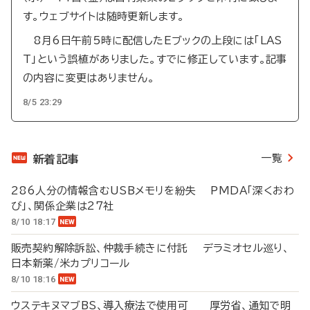
す。ウェブサイトは随時更新します。
8月6日午前5時に配信したEブックの上段には「LAS
T」という誤植がありました。すでに修正しています。記事
の内容に変更はありません。
8/5 23:29
一覧
新着記事
286人分の情報含むUSBメモリを紛失 PMDA「深くおわ
び」、関係企業は27社
8/10 18:17
販売契約解除訴訟、仲裁手続きに付託 デラミオセル巡り、
日本新薬/米カプリコール
8/10 18:16
ウステキヌマブBS、導入療法で使用可 厚労省、通知で明