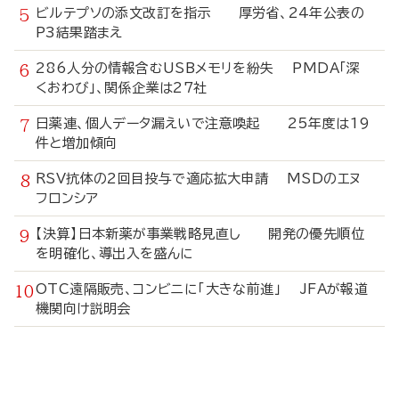
ビルテプソの添文改訂を指示 厚労省、24年公表の
P3結果踏まえ
286人分の情報含むUSBメモリを紛失 PMDA「深
くおわび」、関係企業は27社
日薬連、個人データ漏えいで注意喚起 25年度は19
件と増加傾向
RSV抗体の2回目投与で適応拡大申請 MSDのエヌ
フロンシア
【決算】日本新薬が事業戦略見直し 開発の優先順位
を明確化、導出入を盛んに
OTC遠隔販売、コンビニに「大きな前進」 JFAが報道
機関向け説明会
寄