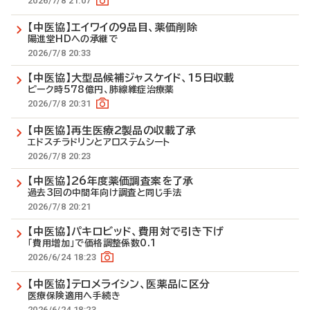
2026/7/8 21:07
【中医協】エイワイの9品目、薬価削除
陽進堂HDへの承継で
2026/7/8 20:33
【中医協】大型品候補ジャスケイド、15日収載
ピーク時578億円、肺線維症治療薬
2026/7/8 20:31
【中医協】再生医療2製品の収載了承
エドスチラドリンとアロステムシート
2026/7/8 20:23
【中医協】26年度薬価調査案を了承
過去3回の中間年向け調査と同じ手法
2026/7/8 20:21
【中医協】パキロビッド、費用対で引き下げ
「費用増加」で価格調整係数0.1
2026/6/24 18:23
【中医協】テロメライシン、医薬品に区分
医療保険適用へ手続き
2026/6/24 18:23