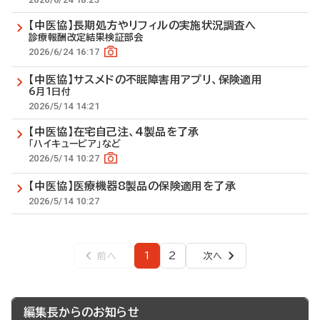
【中医協】長期処方やリフィルの実施状況調査へ
診療報酬改定結果検証部会
2026/6/24 16:17
【中医協】サスメドの不眠障害用アプリ、保険適用
6月1日付
2026/5/14 14:21
【中医協】在宅自己注、4製品を了承
「ハイキュービア」など
2026/5/14 10:27
【中医協】医療機器8製品の保険適用を了承
2026/5/14 10:27
1
2
前へ
次へ
前
ペ
ペ
次
ペ
ペ
ー
ー
ペ
ー
ー
ジ
ジ
ジ
ジ
ー
編集長からのお知らせ
ジ