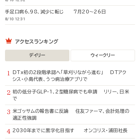
手足口病6.98、減少に転じ 7月20～26日
8/10 12:31
アクセスランキング
デイリー
ウィークリー
DTx初の2段階承認へ「草刈りながら進む」 DTアク
シス・小島代表、うつ病治療アプリで
初の低分子GLP-1、2型糖尿病でも申請 リリー、日米
で
米ゴッサムの報告書に反論 住友ファーマ、会計処理の
適正性強調
2030年までに黒字化目指す オンコリス・浦田社長