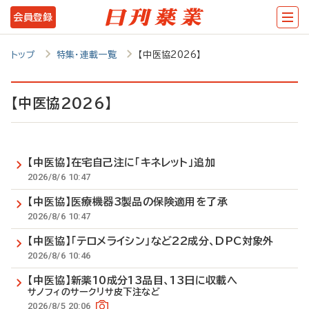
メ
会員登録
イ
ン
トップ
特集・連載一覧
【中医協2026】
コ
ン
【中医協2026】
テ
ン
【中医協】在宅自己注に「キネレット」追加
ツ
2026/8/6 10:47
に
【中医協】医療機器3製品の保険適用を了承
移
2026/8/6 10:47
動
【中医協】「テロメライシン」など22成分、DPC対象外
2026/8/6 10:46
【中医協】新薬10成分13品目、13日に収載へ
サノフィのサークリサ皮下注など
2026/8/5 20:06