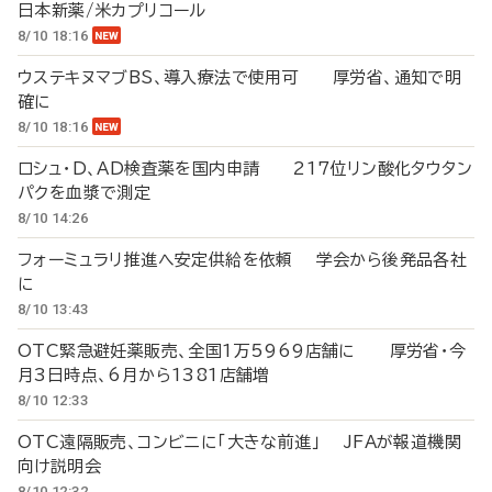
日本新薬/米カプリコール
8/10 18:16
ウステキヌマブBS、導入療法で使用可 厚労省、通知で明
確に
8/10 18:16
ロシュ・D、AD検査薬を国内申請 217位リン酸化タウタン
パクを血漿で測定
8/10 14:26
フォーミュラリ推進へ安定供給を依頼 学会から後発品各社
に
8/10 13:43
OTC緊急避妊薬販売、全国1万5969店舗に 厚労省・今
月3日時点、6月から1381店舗増
8/10 12:33
OTC遠隔販売、コンビニに「大きな前進」 JFAが報道機関
向け説明会
8/10 12:32