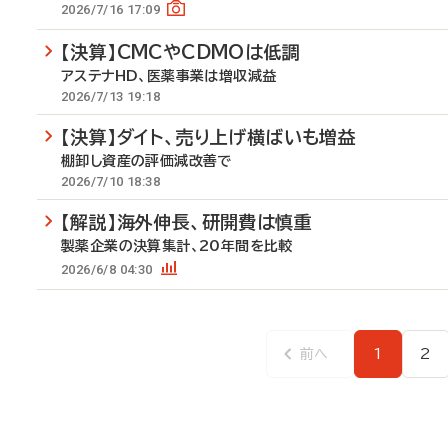
2026/7/16 17:09
【決算】CMCやCDMOは低調
アステナHD、医薬事業は増収減益
2026/7/13 19:18
【決算】ダイト、売り上げ横ばいも増益
棚卸し資産の評価減改善で
2026/7/10 18:38
【解説】海外伸長、研開費は慎重
製薬企業の決算集計、20年間を比較
2026/6/8 04:30
前へ
1
2
前
ペ
ペ
ペ
ー
ー
ー
ジ
ジ
ジ