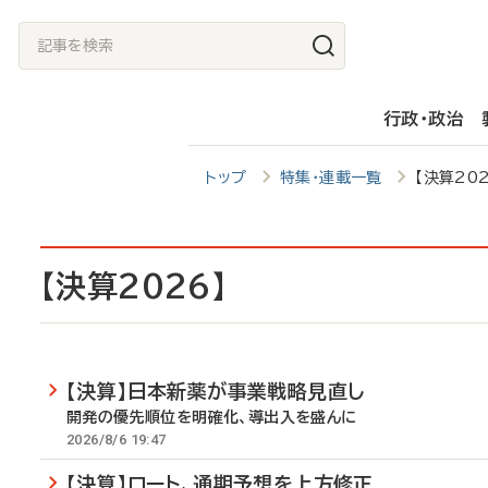
メ
記
イ
事
ン
を
行政・政治
コ
検
ン
索
トップ
特集・連載一覧
【決算202
テ
ン
ツ
【決算2026】
に
移
動
【決算】日本新薬が事業戦略見直し
開発の優先順位を明確化、導出入を盛んに
2026/8/6 19:47
【決算】ロート、通期予想を上方修正