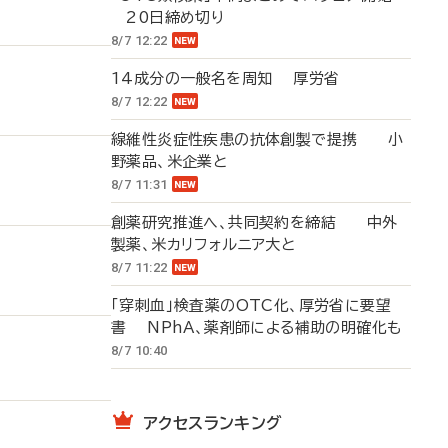
20日締め切り
8/7 12:22
14成分の一般名を周知 厚労省
8/7 12:22
線維性炎症性疾患の抗体創製で提携 小
野薬品、米企業と
8/7 11:31
創薬研究推進へ、共同契約を締結 中外
製薬、米カリフォルニア大と
8/7 11:22
「穿刺血」検査薬のOTC化、厚労省に要望
書 NPhA、薬剤師による補助の明確化も
8/7 10:40
アクセスランキング