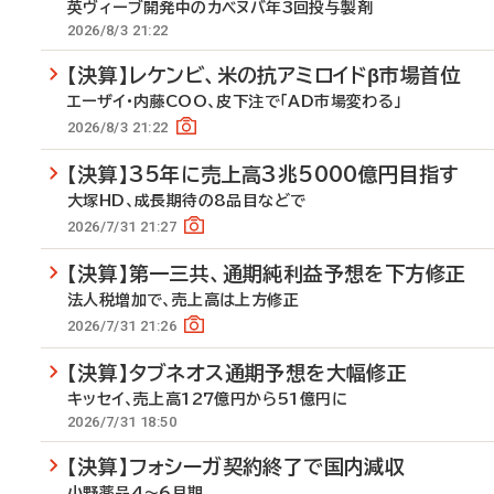
英ヴィーブ開発中のカベヌバ年3回投与製剤
2026/8/3 21:22
【決算】レケンビ、米の抗アミロイドβ市場首位
エーザイ・内藤COO、皮下注で「AD市場変わる」
2026/8/3 21:22
【決算】35年に売上高3兆5000億円目指す
大塚HD、成長期待の8品目などで
2026/7/31 21:27
【決算】第一三共、通期純利益予想を下方修正
法人税増加で、売上高は上方修正
2026/7/31 21:26
【決算】タブネオス通期予想を大幅修正
キッセイ、売上高127億円から51億円に
2026/7/31 18:50
【決算】フォシーガ契約終了で国内減収
小野薬品4～6月期