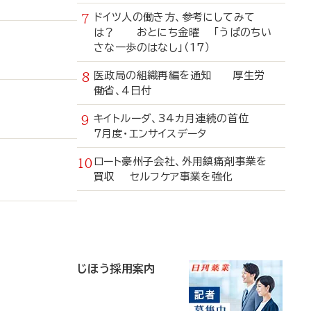
ドイツ人の働き方、参考にしてみて
は？ おとにち金曜 「うぱのちい
さな一歩のはなし」（17）
医政局の組織再編を通知 厚生労
働省、4日付
キイトルーダ、34カ月連続の首位
7月度・エンサイスデータ
ロート豪州子会社、外用鎮痛剤事業を
買収 セルフケア事業を強化
寄
稿
じほう採用案内