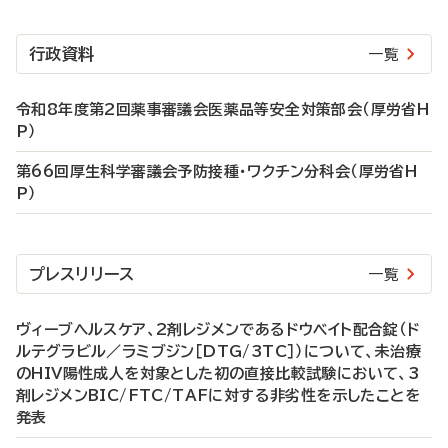
行政資料
一覧
令和8年度第2回薬事審議会医薬品等安全対策部会（厚労省H
P）
第66回厚生科学審議会予防接種・ワクチン分科会（厚労省H
P）
プレスリリース
一覧
ヴィーブヘルスケア、2剤レジメンであるドウベイト配合錠（ド
ルテグラビル／ラミブジン［DTG/3TC］）について、未治療
のHIV陽性成人を対象とした初の直接比較試験において、3
剤レジメンBIC/FTC/TAFに対する非劣性を示したことを
発表