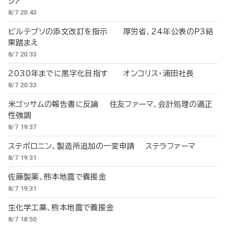
シア
8/7 20:43
ビルテプソの添文改訂を指示 厚労省、24年公表のP3結
果踏まえ
8/7 20:33
2030年までに黒字化目指す オンコリス・浦田社長
8/7 20:33
米ゴッサムの報告書に反論 住友ファーマ、会計処理の適正
性強調
8/7 19:37
ステボロニン、製造所追加の一変申請 ステラファーマ
8/7 19:31
佐藤製薬、熊本地震で義援金
8/7 19:31
生化学工業、熊本地震で義援金
8/7 18:50