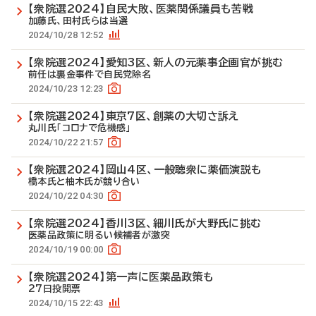
【衆院選2024】自民大敗、医薬関係議員も苦戦
加藤氏、田村氏らは当選
2024/10/28 12:52
【衆院選2024】愛知3区、新人の元薬事企画官が挑む
前任は裏金事件で自民党除名
2024/10/23 12:23
【衆院選2024】東京7区、創薬の大切さ訴え
丸川氏「コロナで危機感」
2024/10/22 21:57
【衆院選2024】岡山4区、一般聴衆に薬価演説も
橋本氏と柚木氏が競り合い
2024/10/22 04:30
【衆院選2024】香川3区、細川氏が大野氏に挑む
医薬品政策に明るい候補者が激突
2024/10/19 00:00
【衆院選2024】第一声に医薬品政策も
27日投開票
2024/10/15 22:43