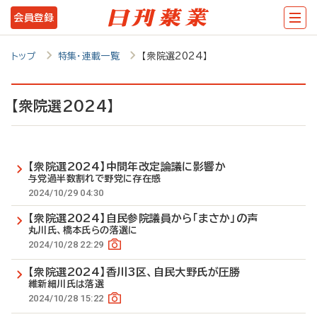
メ
会員登録
イ
ン
トップ
特集・連載一覧
【衆院選2024】
コ
ン
【衆院選2024】
テ
ン
【衆院選2024】中間年改定論議に影響か
ツ
与党過半数割れで野党に存在感
に
2024/10/29 04:30
移
【衆院選2024】自民参院議員から「まさか」の声
丸川氏、橋本氏らの落選に
動
2024/10/28 22:29
【衆院選2024】香川3区、自民大野氏が圧勝
維新細川氏は落選
2024/10/28 15:22