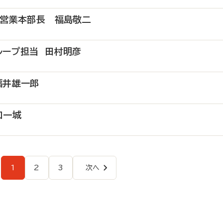
薬営業本部長 福島敬二
ループ担当 田村明彦
福井雄一郎
口一城
1
2
3
次へ
ペ
ペ
ペ
次
ー
ー
ー
ペ
ペ
ジ
ジ
ジ
ー
ジ
ー
ジ
送