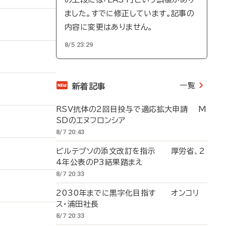
ました。すでに修正しています。記事の
内容に変更はありません。
8/5 23:29
一覧
新着記事
RSV抗体の2回目投与で適応拡大申請 M
SDのエヌフロンシア
8/7 20:43
ビルテプソの添文改訂を指示 厚労省、2
4年公表のP3結果踏まえ
8/7 20:33
2030年までに黒字化目指す オンコリ
ス・浦田社長
8/7 20:33