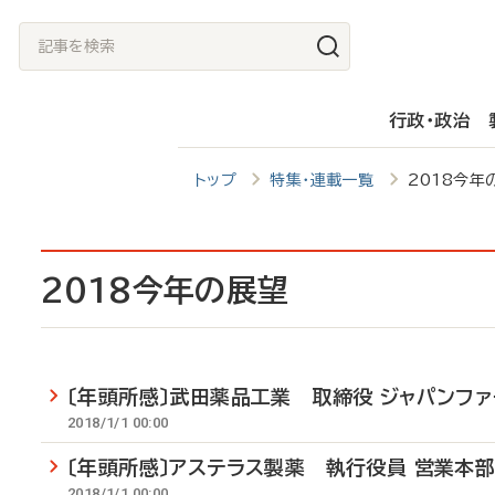
メ
記
イ
事
ン
を
行政・政治
コ
検
ン
索
トップ
特集・連載一覧
2018今年
テ
ン
ツ
2018今年の展望
に
移
動
〔年頭所感〕武田薬品工業 取締役 ジャパンファ
2018/1/1 00:00
〔年頭所感〕アステラス製薬 執行役員 営業本
2018/1/1 00:00