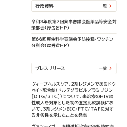
行政資料
一覧
令和8年度第2回薬事審議会医薬品等安全対
策部会（厚労省HP）
第66回厚生科学審議会予防接種・ワクチン
分科会（厚労省HP）
プレスリリース
一覧
ヴィーブヘルスケア、2剤レジメンであるドウ
ベイト配合錠（ドルテグラビル／ラミブジン
［DTG/3TC］）について、未治療のHIV陽
性成人を対象とした初の直接比較試験にお
いて、3剤レジメンBIC/FTC/TAFに対す
る非劣性を示したことを発表
ヴァンティブ 腹膜透析治療の選択肢拡充