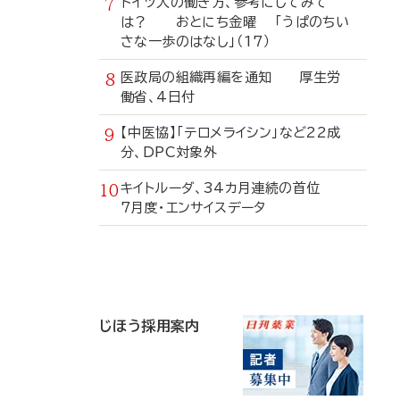
ドイツ人の働き方、参考にしてみて
は？ おとにち金曜 「うぱのちい
さな一歩のはなし」（17）
医政局の組織再編を通知 厚生労
働省、4日付
【中医協】「テロメライシン」など22成
分、DPC対象外
キイトルーダ、34カ月連続の首位
7月度・エンサイスデータ
寄
稿
じほう採用案内