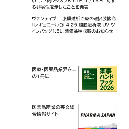
いて、3剤レジメンBIC/FTC/TAFに対す
る非劣性を示したことを発表
ヴァンティブ 腹膜透析治療の選択肢拡充
「レギュニール® 4.25 腹膜透析液 UV ツ
インバッグ1.5L」薬価基準収載のお知らせ
P
R
医療・医薬品業界をこ
の1冊に
医薬品産業の英文総
合情報サイト