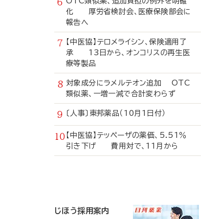
OTC類似薬、追加負担の例外を明確
化 厚労省検討会、医療保険部会に
報告へ
【中医協】テロメライシン、保険適用了
承 13日から、オンコリスの再生医
療等製品
対象成分にラメルテオン追加 OTC
類似薬、一増一減で合計変わらず
〔人事〕東邦薬品（10月1日付）
【中医協】テッペーザの薬価、5.51％
引き下げ 費用対で、11月から
寄
稿
じほう採用案内