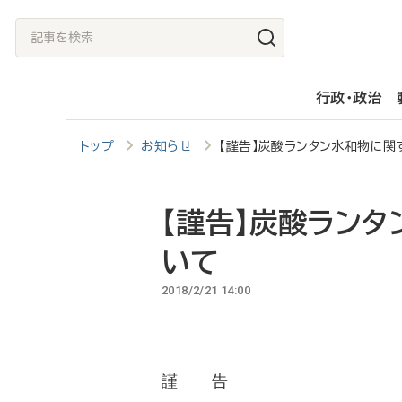
メ
記
イ
事
ン
を
行政・政治
コ
検
ン
索
トップ
お知らせ
【謹告】炭酸ランタン水和物に関
テ
ン
ツ
【謹告】炭酸ラン
に
いて
移
2018/2/21 14:00
動
謹 告