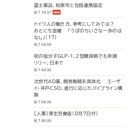
富士薬品、和泉市と包括連携協定
8/7 10:37
ドイツ人の働き方、参考にしてみては？
おとにち金曜 「うぱのちいさな一歩のは
なし」（17）
8/7 04:59
初の低分子GLP-1、2型糖尿病でも申請
リリー、日米で
8/7 04:30
次世代AD薬、開発戦略を具体化 エーザ
イ・井戸CSO、進行に応じたパイプライン構
築
8/7 04:30
〔人事〕厚生労働省（8月7日付）
8/7 00:00