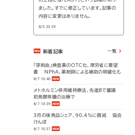
ました。すでに修正しています。記事の
内容に変更はありません。
8/5 23:29
一覧
新着記事
「穿刺血」検査薬のOTC化、厚労省に要望
書 NPhA、薬剤師による補助の明確化も
8/7 10:40
メトホルミン併用維持療法、先進Bで審議
初発膠芽腫の治療で
8/7 10:39
3月の後発品シェア、90.4％に微減 協会
けんぽ
8/7 10:37