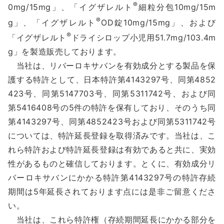
®
0mg/15mg」、「イグザレルト
細粒分包10mg/15m
®
g」、「イグザレルト
OD錠10mg/15mg」、および
®
「イグザレルト
ドライシロップ小児用51.7mg/103.4m
g」を製造販売しております。
当社は、リバーロキサバンを有効成分とする製品を保
護する特許として、日本特許第4143297号、同第4852
423号、同第5147703号、同第5311742号、および同
第5416408号の5件の特許を保有しており、そのうち同
第4143297号、同第4852423号および同第5311742号
については、特許延長登録を取得済みです。当社は、こ
れら特許および特許延長登録は有効であると共に、実効
性があるものと確信しております。とくに、有効成分リ
バーロキサバンにかかる特許第4143297号の特許存続
期間は5年延長されております点には是非ご留意くださ
い。
当社は、これら特許権（存続期間延長にかかる部分を