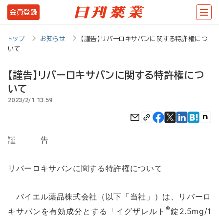
メ
会員登録
イ
ン
トップ
お知らせ
【謹告】リバーロキサバンに関する特許権につ
いて
コ
ン
【謹告】リバーロキサバンに関する特許権につ
テ
いて
2023/2/1 13:59
ン
ツ
に
謹 告
移
動
リバーロキサバンに関する特許権について
バイエル薬品株式会社（以下「当社」）は、リバーロ
®
キサバンを有効成分とする「イグザレルト
錠2.5mg/1