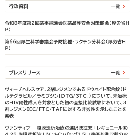
行政資料
一覧
令和8年度第2回薬事審議会医薬品等安全対策部会（厚労省H
P）
第66回厚生科学審議会予防接種・ワクチン分科会（厚労省H
P）
プレスリリース
一覧
ヴィーブヘルスケア、2剤レジメンであるドウベイト配合錠（ド
ルテグラビル／ラミブジン［DTG/3TC］）について、未治療
のHIV陽性成人を対象とした初の直接比較試験において、3
剤レジメンBIC/FTC/TAFに対する非劣性を示したことを
発表
ヴァンティブ 腹膜透析治療の選択肢拡充 「レギュニール®
4.25 腹膜透析液 UV ツインバッグ1.5L」薬価基準収載のお