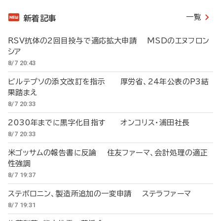
一覧
新着記事
RSV抗体の2回目投与で適応拡大申請 MSDのエヌフロン
シア
8/7 20:43
ビルテプソの添文改訂を指示 厚労省、24年公表のP3結
果踏まえ
8/7 20:33
2030年までに黒字化目指す オンコリス・浦田社長
8/7 20:33
米ゴッサムの報告書に反論 住友ファーマ、会計処理の適正
性強調
8/7 19:37
ステボロニン、製造所追加の一変申請 ステラファーマ
8/7 19:31