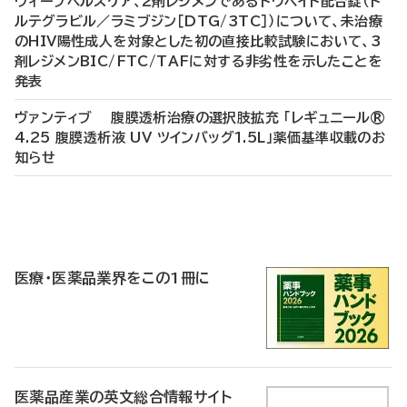
ヴィーブヘルスケア、2剤レジメンであるドウベイト配合錠（ド
ルテグラビル／ラミブジン［DTG/3TC］）について、未治療
のHIV陽性成人を対象とした初の直接比較試験において、3
剤レジメンBIC/FTC/TAFに対する非劣性を示したことを
発表
ヴァンティブ 腹膜透析治療の選択肢拡充 「レギュニール®
4.25 腹膜透析液 UV ツインバッグ1.5L」薬価基準収載のお
知らせ
P
R
医療・医薬品業界をこの1冊に
医薬品産業の英文総合情報サイト