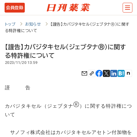
メ
会員登録
イ
ン
トップ
お知らせ
【謹告】カバジタキセル（ジェブタナⓇ）に関す
る特許権について
コ
ン
【謹告】カバジタキセル（ジェブタナⓇ）に関す
テ
る特許権について
2023/11/20 13:59
ン
ツ
に
謹 告
移
動
Ⓡ
カバジタキセル（ジェブタナ
）に関する特許権につ
いて
サノフィ株式会社はカバジタキセルアセトン付加物を