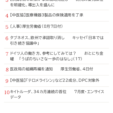
を明確化、導出入を盛んに
【中医協】医療機器3製品の保険適用を了承
〔人事〕厚生労働省（8月7日付）
タブネオス、欧州で承認取り消し キッセイ「日本では
引き続き協議中」
ドイツ人の働き方、参考にしてみては？ おとにち金
曜 「うぱのちいさな一歩のはなし」（17）
医政局の組織再編を通知 厚生労働省、4日付
【中医協】「テロメライシン」など22成分、DPC対象外
キイトルーダ、34カ月連続の首位 7月度・エンサイス
データ