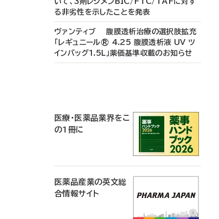
いて、3剤レジメンBIC/FTC/TAFに対す
る非劣性を示したことを発表
ヴァンティブ 腹膜透析治療の選択肢拡充
「レギュニール® 4.25 腹膜透析液 UV ツ
インバッグ1.5L」薬価基準収載のお知らせ
P
R
医療・医薬品業界をこ
の1冊に
医薬品産業の英文総
合情報サイト