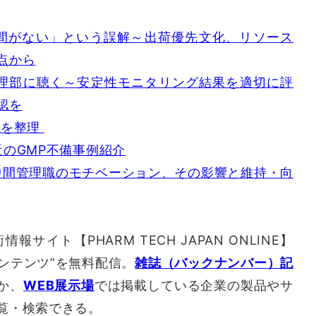
】
時間がない」という誤解～出荷優先文化、リソース
点から
管理部に聴く～安定性モニタリング結果を適切に評
認を
事項を整理
のGMP不備事例紹介
中間管理職のモチベーション、その影響と維持・向
イト【PHARM TECH JAPAN ONLINE】
ンテンツ”を無料配信。
雑誌（バックナンバー）記
か、
WEB展示場
では掲載している企業の製品やサ
覧・検索できる。