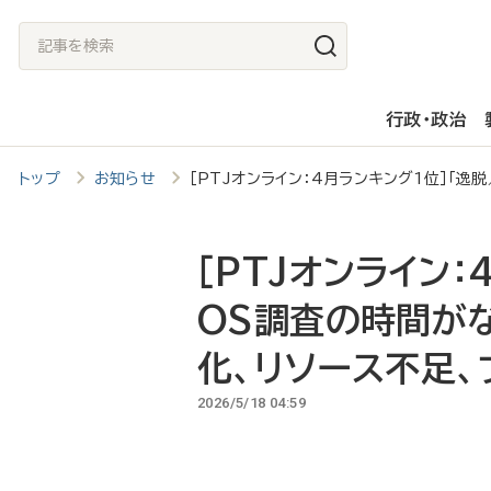
メ
記
イ
事
ン
を
行政・政治
コ
検
ン
索
トップ
お知らせ
［PTJオンライン：4月ランキング1位］「
テ
ン
ツ
［PTJオンライン
に
OS調査の時間が
移
化、リソース不足、
動
2026/5/18 04:59