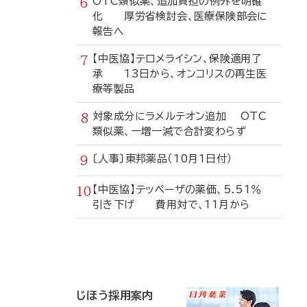
OTC類似薬、追加負担の例外を明確
化 厚労省検討会、医療保険部会に
報告へ
【中医協】テロメライシン、保険適用了
承 13日から、オンコリスの再生医
療等製品
対象成分にラメルテオン追加 OTC
類似薬、一増一減で合計変わらず
〔人事〕東邦薬品（10月1日付）
【中医協】テッペーザの薬価、5.51％
引き下げ 費用対で、11月から
寄
稿
じほう採用案内