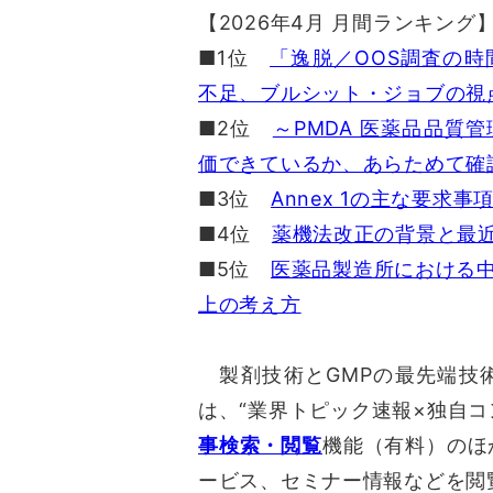
【2026年4月 月間ランキング
■1位
「逸脱／OOS調査の
不足、ブルシット・ジョブの視
■2位
～PMDA 医薬品品質
価できているか、あらためて確
■3位
Annex 1の主な要求
■4位
薬機法改正の背景と最近
■5位
医薬品製造所における
上の考え方
製剤技術とGMPの最先端技術情報サ
は、“業界トピック速報×独自コ
事検索・閲覧
機能（有料）のほ
ービス、セミナー情報などを閲