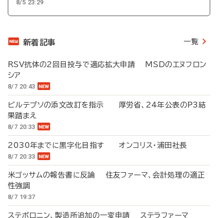
8/5 23:29
一覧
新着記事
RSV抗体の2回目投与で適応拡大申請 MSDのエヌフロン
シア
8/7 20:43
ビルテプソの添文改訂を指示 厚労省、24年公表のP3結
果踏まえ
8/7 20:33
2030年までに黒字化目指す オンコリス・浦田社長
8/7 20:33
米ゴッサムの報告書に反論 住友ファーマ、会計処理の適正
性強調
8/7 19:37
ステボロニン、製造所追加の一変申請 ステラファーマ