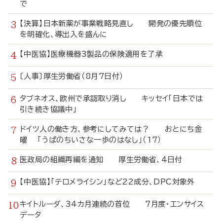
で
【決算】日本新薬が事業戦略見直し 開発の優先順位
を明確化、導出入を盛んに
【中医協】医療機器3製品の保険適用を了承
〔人事〕厚生労働省（8月7日付）
タブネオス、欧州で承認取り消し キッセイ「日本では
引き続き協議中」
ドイツ人の働き方、参考にしてみては？ おとにち金
曜 「うぱのちいさな一歩のはなし」（17）
医政局の組織再編を通知 厚生労働省、4日付
【中医協】「テロメライシン」など22成分、DPC対象外
キイトルーダ、34カ月連続の首位 7月度・エンサイス
データ