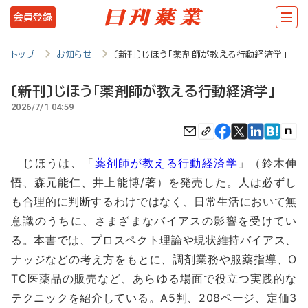
メ
会員登録
イ
ン
トップ
お知らせ
〔新刊〕じほう「薬剤師が教える行動経済学」
コ
〔新刊〕じほう「薬剤師が教える行動経済学」
ン
2026/7/1 04:59
テ
ン
じほうは、「
薬剤師が教える行動経済学
」（鈴木伸
ツ
悟、森元能仁、井上能博/著）を発売した。人は必ずし
に
も合理的に判断するわけではなく、日常生活において無
移
意識のうちに、さまざまなバイアスの影響を受けてい
動
る。本書では、プロスペクト理論や現状維持バイアス、
ナッジなどの考え方をもとに、調剤業務や服薬指導、O
TC医薬品の販売など、あらゆる場面で役立つ実践的な
テクニックを紹介している。A5判、208ページ、定価3