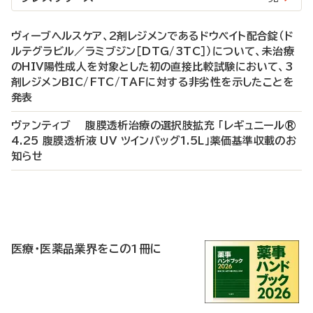
ヴィーブヘルスケア、2剤レジメンであるドウベイト配合錠（ド
ルテグラビル／ラミブジン［DTG/3TC］）について、未治療
のHIV陽性成人を対象とした初の直接比較試験において、3
剤レジメンBIC/FTC/TAFに対する非劣性を示したことを
発表
ヴァンティブ 腹膜透析治療の選択肢拡充 「レギュニール®
4.25 腹膜透析液 UV ツインバッグ1.5L」薬価基準収載のお
知らせ
P
R
医療・医薬品業界をこの1冊に