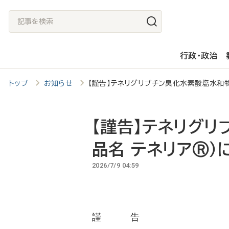
メ
記
イ
事
ン
を
行政・政治
コ
検
ン
索
トップ
お知らせ
【謹告】テネリグリプチン臭化水素酸塩水和
テ
ン
ツ
【謹告】テネリグリ
に
品名 テネリアⓇ
移
2026/7/9 04:59
動
謹 告