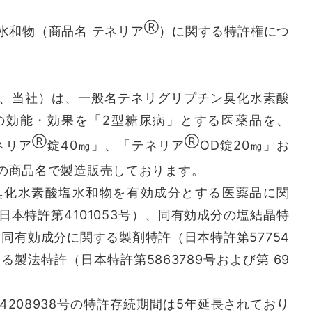
Ⓡ
水和物（商品名 テネリア
）に関する特許権につ
、当社）は、一般名テネリグリプチン臭化水素酸
の効能・効果を「2型糖尿病」とする医薬品を、
Ⓡ
Ⓡ
ネリア
錠40㎎」、「テネリア
OD錠20㎎」お
」の商品名で製造販売しております。
化水素酸塩水和物を有効成分とする医薬品に関
本特許第4101053号）、同有効成分の塩結晶特
、同有効成分に関する製剤特許（日本特許第57754
製法特許（日本特許第5863789号および第 69
4208938号の特許存続期間は5年延長されており