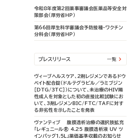
令和8年度第2回薬事審議会医薬品等安全対
策部会（厚労省HP）
第66回厚生科学審議会予防接種・ワクチン
分科会（厚労省HP）
プレスリリース
一覧
ヴィーブヘルスケア、2剤レジメンであるドウ
ベイト配合錠（ドルテグラビル／ラミブジン
［DTG/3TC］）について、未治療のHIV陽
性成人を対象とした初の直接比較試験にお
いて、3剤レジメンBIC/FTC/TAFに対す
る非劣性を示したことを発表
ヴァンティブ 腹膜透析治療の選択肢拡充
「レギュニール® 4.25 腹膜透析液 UV ツ
インバッグ1.5L」薬価基準収載のお知らせ