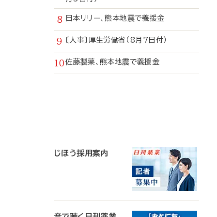
日本リリー、熊本地震で義援金
〔人事〕厚生労働省（8月7日付）
佐藤製薬、熊本地震で義援金
寄
稿
じほう採用案内
音で聴く日刊薬業