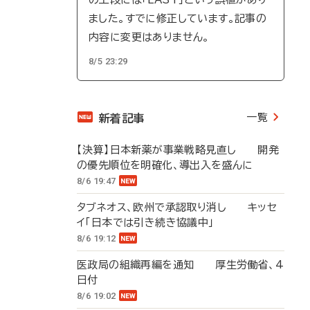
ました。すでに修正しています。記事の
内容に変更はありません。
8/5 23:29
一覧
新着記事
【決算】日本新薬が事業戦略見直し 開発
の優先順位を明確化、導出入を盛んに
8/6 19:47
タブネオス、欧州で承認取り消し キッセ
イ「日本では引き続き協議中」
8/6 19:12
医政局の組織再編を通知 厚生労働省、4
日付
8/6 19:02