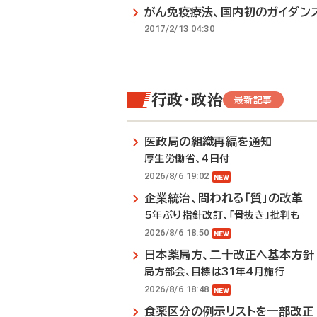
がん免疫療法、国内初のガイダン
2017/2/13 04:30
行政・政治
最新記事
医政局の組織再編を通知
厚生労働省、4日付
2026/8/6 19:02
企業統治、問われる「質」の改革
5年ぶり指針改訂、「骨抜き」批判も
2026/8/6 18:50
日本薬局方、二十改正へ基本方針
局方部会、目標は31年4月施行
2026/8/6 18:48
食薬区分の例示リストを一部改正