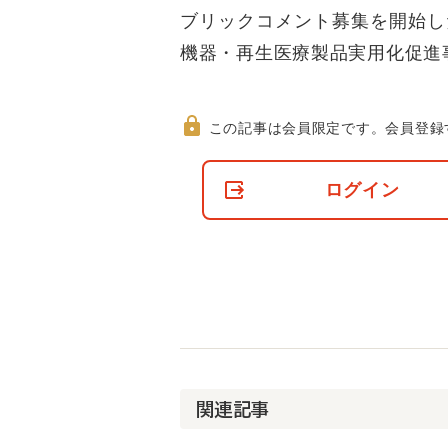
ブリックコメント募集を開始し
機器・再生医療製品実用化促進
この記事は会員限定です。
会員登録
非
会
ログイン
員
の
閲
覧
制
限
に
つ
い
て
関連記事