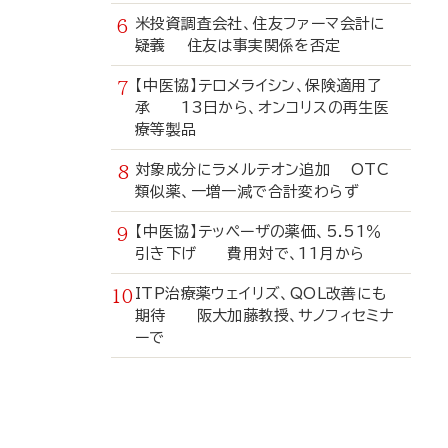
米投資調査会社、住友ファーマ会計に
疑義 住友は事実関係を否定
【中医協】テロメライシン、保険適用了
承 13日から、オンコリスの再生医
療等製品
対象成分にラメルテオン追加 OTC
類似薬、一増一減で合計変わらず
【中医協】テッペーザの薬価、5.51％
引き下げ 費用対で、11月から
ITP治療薬ウェイリズ、QOL改善にも
期待 阪大加藤教授、サノフィセミナ
ーで
寄
稿