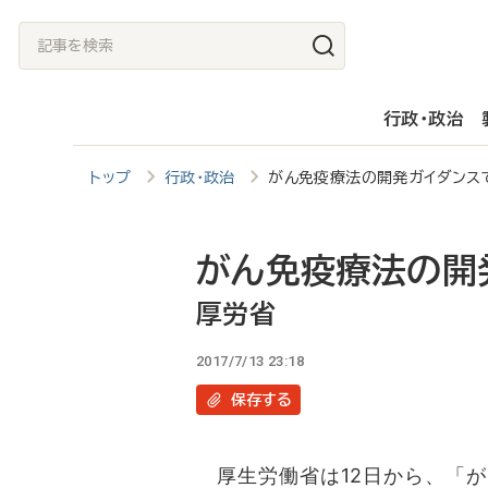
メ
記
イ
事
ン
を
行政・政治
コ
検
ン
索
トップ
行政・政治
がん免疫療法の開発ガイダンス
テ
ン
ツ
がん免疫療法の開
に
厚労省
移
2017/7/13 23:18
動
保存
する
厚生労働省は12日から、「が