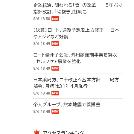
企業統治、問われる「質」の改革 5年ぶり
指針改訂、「骨抜き」批判も
8/6 18:50
【決算】ロート、通期予想を上方修正 日本
やアジアなど好調
8/6 18:49
ロート豪州子会社、外用鎮痛剤事業を買収
セルフケア事業を強化
8/6 18:49
日本薬局方、二十改正へ基本方針 局方
部会、目標は31年4月施行
8/6 18:48
帝人グループ、熊本地震で義援金
8/6 18:48
アクセスランキング