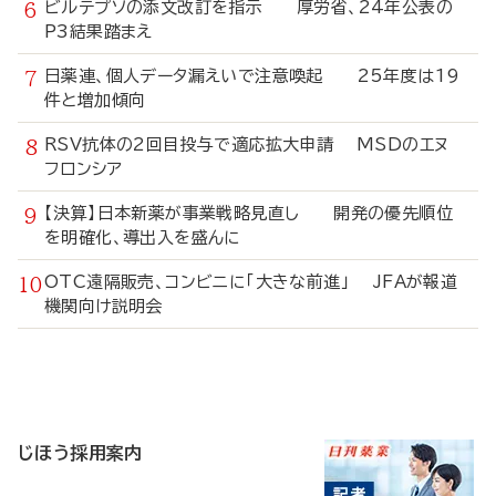
ビルテプソの添文改訂を指示 厚労省、24年公表の
P3結果踏まえ
日薬連、個人データ漏えいで注意喚起 25年度は19
件と増加傾向
RSV抗体の2回目投与で適応拡大申請 MSDのエヌ
フロンシア
【決算】日本新薬が事業戦略見直し 開発の優先順位
を明確化、導出入を盛んに
OTC遠隔販売、コンビニに「大きな前進」 JFAが報道
機関向け説明会
寄
稿
じほう採用案内