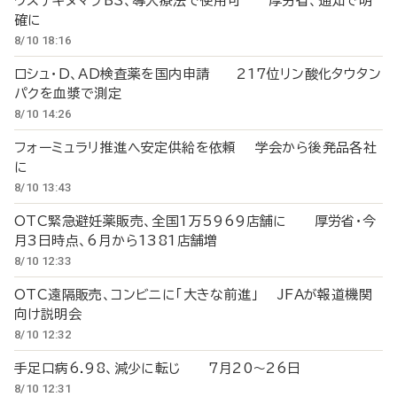
ウステキヌマブBS、導入療法で使用可 厚労省、通知で明
確に
8/10 18:16
ロシュ・D、AD検査薬を国内申請 217位リン酸化タウタン
パクを血漿で測定
8/10 14:26
フォーミュラリ推進へ安定供給を依頼 学会から後発品各社
に
8/10 13:43
OTC緊急避妊薬販売、全国1万5969店舗に 厚労省・今
月3日時点、6月から1381店舗増
8/10 12:33
OTC遠隔販売、コンビニに「大きな前進」 JFAが報道機関
向け説明会
8/10 12:32
手足口病6.98、減少に転じ 7月20～26日
8/10 12:31