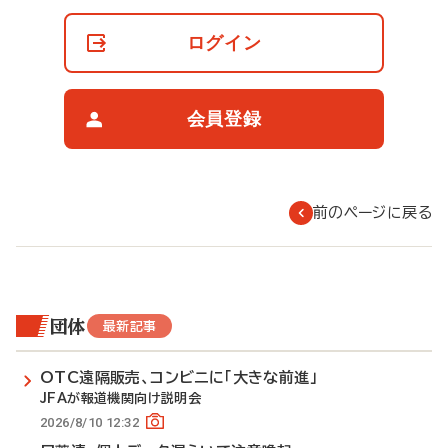
員
の
ログイン
閲
覧
制
限
会員登録
に
つ
い
て
前のページに戻る
団体
最新記事
OTC遠隔販売、コンビニに「大きな前進」
JFAが報道機関向け説明会
2026/8/10 12:32