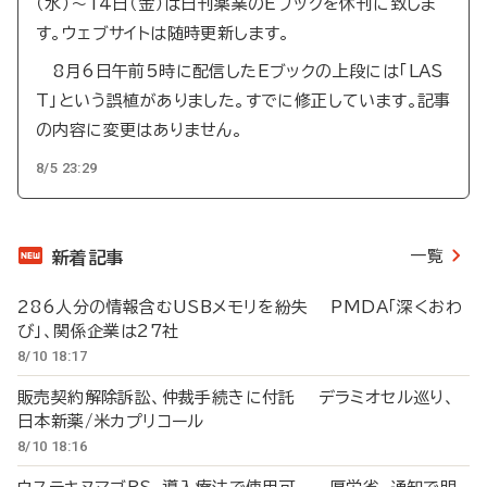
（水）～14日（金）は日刊薬業のEブックを休刊に致しま
す。ウェブサイトは随時更新します。
8月6日午前5時に配信したEブックの上段には「LAS
T」という誤植がありました。すでに修正しています。記事
の内容に変更はありません。
8/5 23:29
一覧
新着記事
286人分の情報含むUSBメモリを紛失 PMDA「深くおわ
び」、関係企業は27社
8/10 18:17
販売契約解除訴訟、仲裁手続きに付託 デラミオセル巡り、
日本新薬/米カプリコール
8/10 18:16