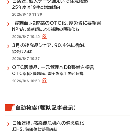
日薬連、個人データ漏えいで注意喚起
25年度は19件と増加傾向
2026/8/10 11:39
「穿刺血」検査薬のOTC化、厚労省に要望書
NPhA、薬剤師による補助の明確化も
2026/8/7 10:40
3月の後発品シェア、90.4％に微減
協会けんぽ
2026/8/7 10:37
OTC医薬品、一元管理へDB整備を提言
OTC薬協・磯部氏、電子お薬手帳と連携
2026/8/6 10:50
自動検索（類似記事表示）
日独連携、感染症危機への備え強化
JIHS、独団体と覚書締結