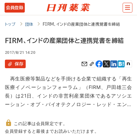
メ
会員登録
イ
ン
トップ
団体
FIRM、インドの産業団体と連携覚書を締結
コ
FIRM、インドの産業団体と連携覚書を締結
ン
2017/8/21 14:20
テ
ン
保存
ツ
再生医療等製品などを手掛ける企業で組織する「再生
に
医療イノベーションフォーラム」（FIRM、戸田雄三会
移
長）は21日、インドの非営利産業団体であるアソシエ
動
ーション・オブ・バイオテクノロジー・レッド・エン…
この記事は会員限定です。
非
会員登録すると最後までお読みいただけます。
会