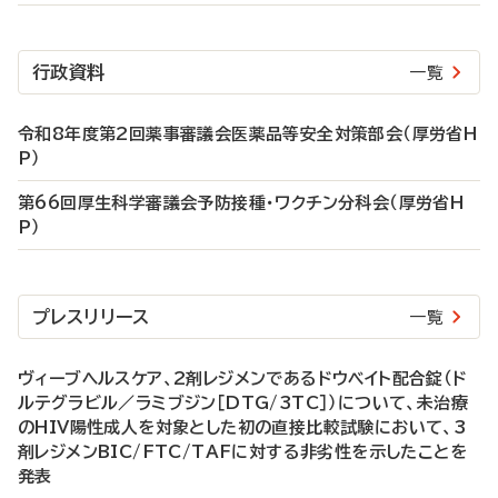
行政資料
一覧
令和8年度第2回薬事審議会医薬品等安全対策部会（厚労省H
P）
第66回厚生科学審議会予防接種・ワクチン分科会（厚労省H
P）
プレスリリース
一覧
ヴィーブヘルスケア、2剤レジメンであるドウベイト配合錠（ド
ルテグラビル／ラミブジン［DTG/3TC］）について、未治療
のHIV陽性成人を対象とした初の直接比較試験において、3
剤レジメンBIC/FTC/TAFに対する非劣性を示したことを
発表