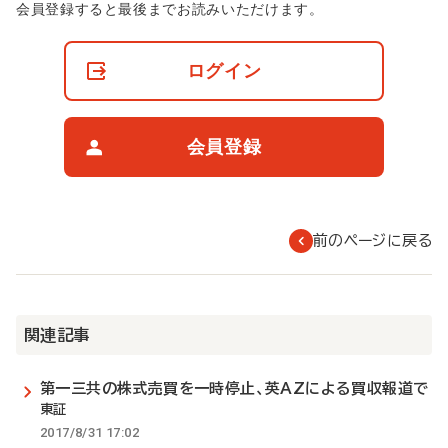
非
会員登録すると最後までお読みいただけます。
会
員
の
ログイン
閲
覧
制
限
会員登録
に
つ
い
て
前のページに戻る
関連記事
第一三共の株式売買を一時停止、英AZによる買収報道で
東証
2017/8/31 17:02