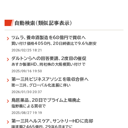
自動検索（類似記事表示）
ツムラ、養命酒製造を68億円で買収へ
買い付け価格4050円、20日終値比で9.6％割安
2026/02/25 18:21
ダルトンらへの回答要請、2度目の催促
あすか製薬HD、同社株の大規模買い付けで
2025/09/16 19:50
第一三共ビジネスアソシエを吸収合併へ
第一三共、グローバル化進展に伴い
2026/01/30 20:37
鳥居薬品、28日でプライム上場廃止
塩野義による買収で
2025/08/27 19:19
第一三共ヘルスケア、サントリーHDに売却
譲渡額2465億円、29年6月までに