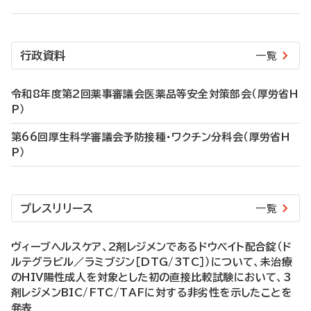
行政資料
一覧
令和8年度第2回薬事審議会医薬品等安全対策部会（厚労省H
P）
第66回厚生科学審議会予防接種・ワクチン分科会（厚労省H
P）
プレスリリース
一覧
ヴィーブヘルスケア、2剤レジメンであるドウベイト配合錠（ド
ルテグラビル／ラミブジン［DTG/3TC］）について、未治療
のHIV陽性成人を対象とした初の直接比較試験において、3
剤レジメンBIC/FTC/TAFに対する非劣性を示したことを
発表