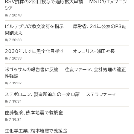
RSV抗体の2回目投与で適応拡大申請 MSDのエヌフロン
シア
8/7 20:43
ビルテプソの添文改訂を指示 厚労省、24年公表のP3結
果踏まえ
8/7 20:33
2030年までに黒字化目指す オンコリス・浦田社長
8/7 20:33
米ゴッサムの報告書に反論 住友ファーマ、会計処理の適正
性強調
8/7 19:37
ステボロニン、製造所追加の一変申請 ステラファーマ
8/7 19:31
佐藤製薬、熊本地震で義援金
8/7 19:31
生化学工業、熊本地震で義援金