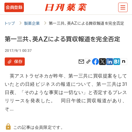
メ
会員登録
イ
ン
トップ
製薬企業
第一三共、英AZによる買収報道を完全否定
コ
第一三共、英AZによる買収報道を完全否定
ン
2017/9/1 00:37
テ
ン
保存
ツ
英アストラゼネカが昨年、第一三共に買収提案をして
に
いたとの日経ビジネスの報道について、第一三共は31
移
日夜、「そのような事実は一切ない」と否定するプレス
動
リリースを発表した。 同日午後に買収報道があり、
そ…
この記事は会員限定です。