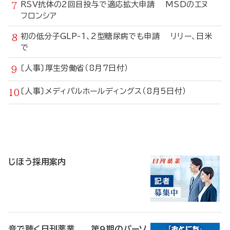
RSV抗体の2回目投与で適応拡大申請 MSDのエヌ
フロンシア
初の低分子GLP-1、2型糖尿病でも申請 リリー、日米
で
〔人事〕厚生労働省（8月7日付）
〔人事〕メディパルホールディングス（8月5日付）
寄
稿
じほう採用案内
音で聴く日刊薬業 第9期のパーソ