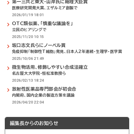
第一三共と東大・山岸氏に総理大臣賞
医療研究開発大賞、エザルミア創製で
2026/01/19 18:01
OTC類似薬、「慎重な議論を」
立民のヒアリングで
2025/11/20 10:15
坂口志文氏らにノーベル賞
免疫抑制「制御性T細胞」発見、日本人2年連続・生理学・医学賞
2025/10/06 21:49
微生物活用、修飾しやすい合成法確立
名古屋大大学院・恒松准教授ら
2026/02/13 18:24
放射性医薬品専門部会が初会合
内閣府、国内企業の製造方策を議論
2026/04/20 22:04
編集長からのお知らせ