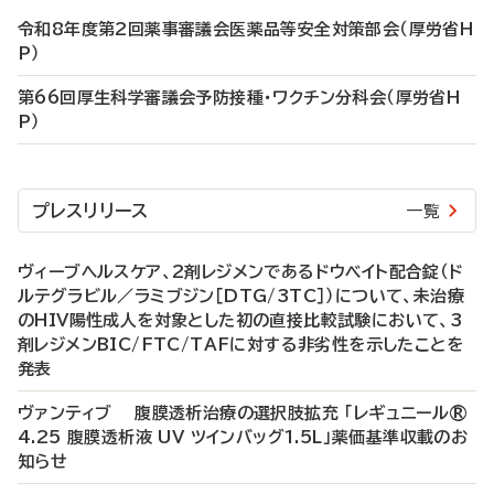
令和8年度第2回薬事審議会医薬品等安全対策部会（厚労省H
P）
第66回厚生科学審議会予防接種・ワクチン分科会（厚労省H
P）
プレスリリース
一覧
ヴィーブヘルスケア、2剤レジメンであるドウベイト配合錠（ド
ルテグラビル／ラミブジン［DTG/3TC］）について、未治療
のHIV陽性成人を対象とした初の直接比較試験において、3
剤レジメンBIC/FTC/TAFに対する非劣性を示したことを
発表
ヴァンティブ 腹膜透析治療の選択肢拡充 「レギュニール®
4.25 腹膜透析液 UV ツインバッグ1.5L」薬価基準収載のお
知らせ