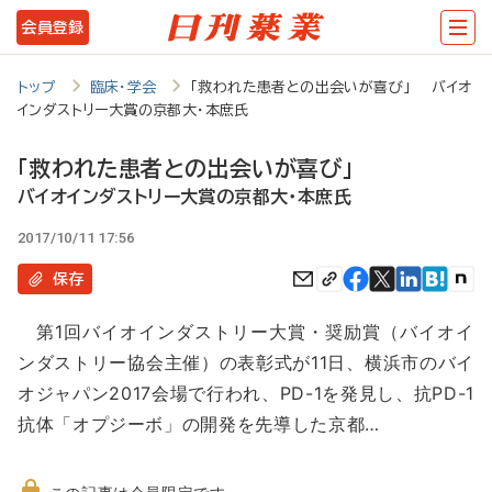
メ
会員登録
イ
ン
トップ
臨床・学会
「救われた患者との出会いが喜び」 バイオ
インダストリー大賞の京都大・本庶氏
コ
ン
「救われた患者との出会いが喜び」
テ
バイオインダストリー大賞の京都大・本庶氏
ン
2017/10/11 17:56
ツ
保存
に
第1回バイオインダストリー大賞・奨励賞（バイオイ
移
ンダストリー協会主催）の表彰式が11日、横浜市のバイ
動
オジャパン2017会場で行われ、PD-1を発見し、抗PD-1
抗体「オプジーボ」の開発を先導した京都…