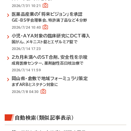
2026/7/31 10:21
医薬品産業の「将来ビジョン」を承認
GE・BS学会理事会、特許満了品など4分野
2026/7/24 10:40
小児・AYA対象の臨床研究にDCT導入
国がん、メキニスト錠とエザルミア錠で
2026/7/14 17:23
2カ月未満へのST合剤、安全性を示唆
成育医療センター、薬剤耐性百日咳治療で
2026/7/14 11:59
岡山県・倉敷で地域フォーミュラリ策定
まずARBとスタチン対象に
2026/7/8 04:30
自動検索（類似記事表示）