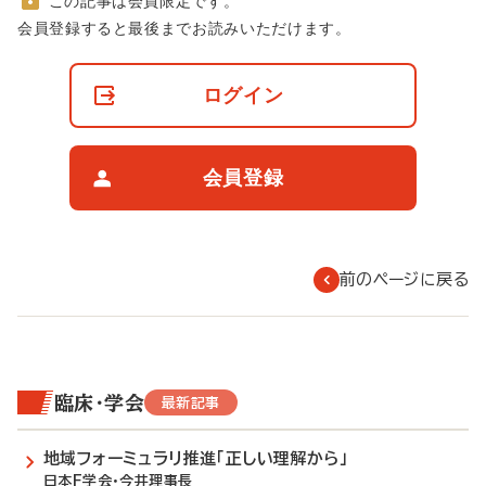
この記事は会員限定です。
非
会員登録すると最後までお読みいただけます。
会
員
の
ログイン
閲
覧
制
限
会員登録
に
つ
い
て
前のページに戻る
臨床・学会
最新記事
地域フォーミュラリ推進「正しい理解から」
日本F学会・今井理事長