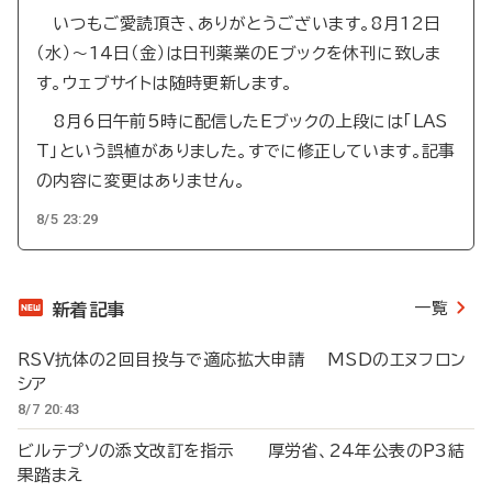
いつもご愛読頂き、ありがとうございます。8月12日
（水）～14日（金）は日刊薬業のEブックを休刊に致しま
す。ウェブサイトは随時更新します。
8月6日午前5時に配信したEブックの上段には「LAS
T」という誤植がありました。すでに修正しています。記事
の内容に変更はありません。
8/5 23:29
一覧
新着記事
RSV抗体の2回目投与で適応拡大申請 MSDのエヌフロン
シア
8/7 20:43
ビルテプソの添文改訂を指示 厚労省、24年公表のP3結
果踏まえ