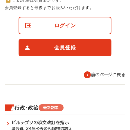
この記事は会員限定です。
非
会員登録すると最後までお読みいただけます。
会
員
の
ログイン
閲
覧
制
限
会員登録
に
つ
い
て
前のページに戻る
行政・政治
最新記事
ビルテプソの添文改訂を指示
厚労省、24年公表のP3結果踏まえ