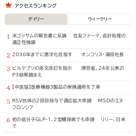
アクセスランキング
デイリー
ウィークリー
米ゴッサムの報告書に反論 住友ファーマ、会計処理の
適正性強調
2030年までに黒字化目指す オンコリス・浦田社長
ビルテプソの添文改訂を指示 厚労省、24年公表の
P3結果踏まえ
【中医協】医療機器3製品の保険適用を了承
RSV抗体の2回目投与で適応拡大申請 MSDのエヌ
フロンシア
初の低分子GLP-1、2型糖尿病でも申請 リリー、日米
で