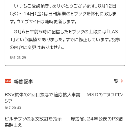
いつもご愛読頂き、ありがとうございます。8月12日
（水）～14日（金）は日刊薬業のEブックを休刊に致しま
す。ウェブサイトは随時更新します。
8月6日午前5時に配信したEブックの上段には「LAS
T」という誤植がありました。すでに修正しています。記事
の内容に変更はありません。
8/5 23:29
一覧
新着記事
RSV抗体の2回目投与で適応拡大申請 MSDのエヌフロン
シア
8/7 20:43
ビルテプソの添文改訂を指示 厚労省、24年公表のP3結
果踏まえ