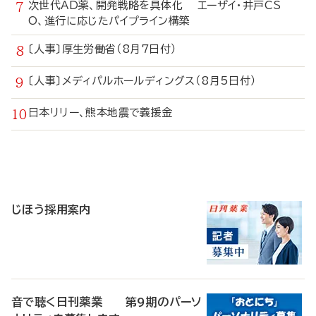
次世代AD薬、開発戦略を具体化 エーザイ・井戸CS
O、進行に応じたパイプライン構築
〔人事〕厚生労働省（8月7日付）
〔人事〕メディパルホールディングス（8月5日付）
日本リリー、熊本地震で義援金
寄
稿
じほう採用案内
音で聴く日刊薬業 第9期のパーソ