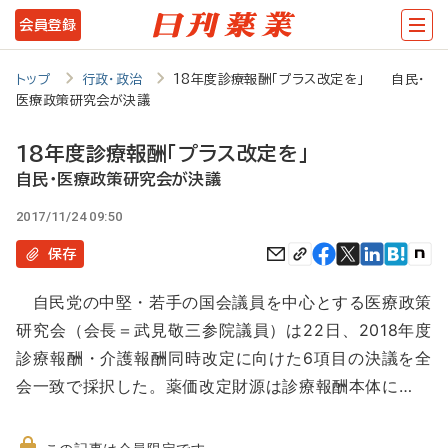
メ
会員登録
イ
ン
トップ
行政・政治
18年度診療報酬「プラス改定を」 自民・
医療政策研究会が決議
コ
ン
18年度診療報酬「プラス改定を」
テ
自民・医療政策研究会が決議
ン
2017/11/24 09:50
ツ
保存
に
自民党の中堅・若手の国会議員を中心とする医療政策
移
研究会（会長＝武見敬三参院議員）は22日、2018年度
動
診療報酬・介護報酬同時改定に向けた6項目の決議を全
会一致で採択した。薬価改定財源は診療報酬本体に…