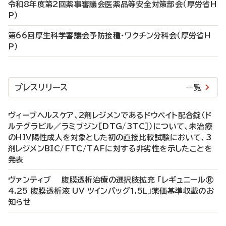
令和8年度第2回薬事審議会医薬品等安全対策部会（厚労省H
P）
第66回厚生科学審議会予防接種・ワクチン分科会（厚労省H
P）
プレスリリース
一覧
ヴィーブヘルスケア、2剤レジメンであるドウベイト配合錠（ド
ルテグラビル／ラミブジン［DTG/3TC］）について、未治療
のHIV陽性成人を対象とした初の直接比較試験において、3
剤レジメンBIC/FTC/TAFに対する非劣性を示したことを
発表
ヴァンティブ 腹膜透析治療の選択肢拡充 「レギュニール®
4.25 腹膜透析液 UV ツインバッグ1.5L」薬価基準収載のお
知らせ