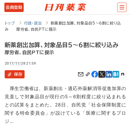
メ
会員登録
イ
ン
トップ
行政・政治
新薬創出加算、対象品目5～6割に絞り込
み 厚労省、自民PTに提示
コ
ン
新薬創出加算、対象品目5～6割に絞り込み
テ
厚労省、自民PTに提示
ン
2017/11/28 21:59
ツ
保存
に
厚生労働省は、新薬創出・適応外薬解消等促進加算の
移
見直しで対象品目が現行の5～6割程度に絞り込まれる
動
との試算をまとめた。28日、自民党「社会保障制度に
関する特命委員会」が設けている「医療に関するプロ
ジ…