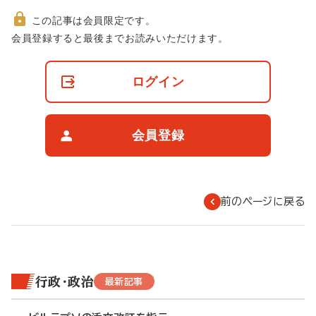
この記事は会員限定です。
非
会員登録すると最後までお読みいただけます。
会
員
の
ログイン
閲
覧
制
限
会員登録
に
つ
い
て
前のページに戻る
行政・政治
最新記事