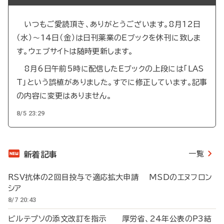
いつもご愛読頂き、ありがとうございます。8月12日
（水）～14日（金）は日刊薬業のEブックを休刊に致しま
す。ウェブサイトは随時更新します。
8月6日午前5時に配信したEブックの上段には「LAS
T」という誤植がありました。すでに修正しています。記事
の内容に変更はありません。
8/5 23:29
一覧
新着記事
RSV抗体の2回目投与で適応拡大申請 MSDのエヌフロン
シア
8/7 20:43
ビルテプソの添文改訂を指示 厚労省、24年公表のP3結