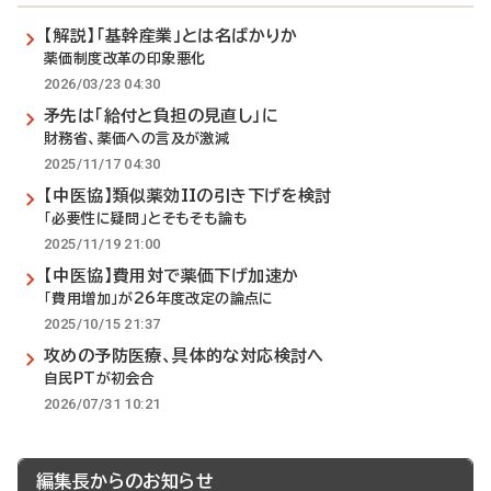
【解説】「基幹産業」とは名ばかりか
薬価制度改革の印象悪化
2026/03/23 04:30
矛先は「給付と負担の見直し」に
財務省、薬価への言及が激減
2025/11/17 04:30
【中医協】類似薬効IIの引き下げを検討
「必要性に疑問」とそもそも論も
2025/11/19 21:00
【中医協】費用対で薬価下げ加速か
「費用増加」が26年度改定の論点に
2025/10/15 21:37
攻めの予防医療、具体的な対応検討へ
自民PTが初会合
2026/07/31 10:21
編集長からのお知らせ