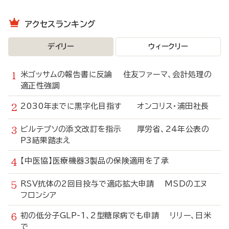
アクセスランキング
デイリー
ウィークリー
米ゴッサムの報告書に反論 住友ファーマ、会計処理の
適正性強調
2030年までに黒字化目指す オンコリス・浦田社長
ビルテプソの添文改訂を指示 厚労省、24年公表の
P3結果踏まえ
【中医協】医療機器3製品の保険適用を了承
RSV抗体の2回目投与で適応拡大申請 MSDのエヌ
フロンシア
初の低分子GLP-1、2型糖尿病でも申請 リリー、日米
で