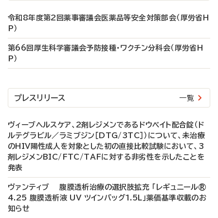
令和8年度第2回薬事審議会医薬品等安全対策部会（厚労省H
P）
第66回厚生科学審議会予防接種・ワクチン分科会（厚労省H
P）
プレスリリース
一覧
ヴィーブヘルスケア、2剤レジメンであるドウベイト配合錠（ド
ルテグラビル／ラミブジン［DTG/3TC］）について、未治療
のHIV陽性成人を対象とした初の直接比較試験において、3
剤レジメンBIC/FTC/TAFに対する非劣性を示したことを
発表
ヴァンティブ 腹膜透析治療の選択肢拡充 「レギュニール®
4.25 腹膜透析液 UV ツインバッグ1.5L」薬価基準収載のお
知らせ