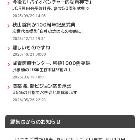
今後も「バイオベンチャー的な精神で」
JCR芦田会長兼社長、創立50周年式典で
2025/09/29 14:05
秋山錠剤が100周年記念式典
次世代見据え「自尊の念は心の奥底に」
2025/12/12 19:31
難しいものですね
2025/10/21 00:00
成育医療センター、移植1000例突破
肝移植の10年生存率は9割以上
2026/03/19 10:01
関薬協、新ビジョン案を承認
35年の目指すべき姿と具体策示す
2026/05/26 22:23
編集長からのお知らせ
いつもご愛読頂き、ありがとうございます。8月12日