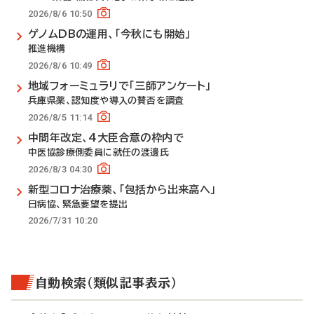
2026/8/6 10:50
ゲノムDBの運用、「今秋にも開始」
推進機構
2026/8/6 10:49
地域フォーミュラリで「三師アンケート」
兵庫県薬、認知度や導入の賛否を調査
2026/8/5 11:14
中間年改定、4大臣合意の枠内で
中医協診療側委員に就任の渡邊氏
2026/8/3 04:30
新型コロナ治療薬、「包括から出来高へ」
日病協、緊急要望を提出
2026/7/31 10:20
自動検索（類似記事表示）