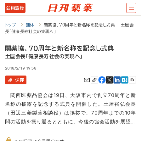
メ
会員登録
イ
ン
トップ
団体
関薬協、70周年と新名称を記念し式典 土屋会
長「健康長寿社会の実現へ」
コ
ン
関薬協、70周年と新名称を記念し式典
テ
土屋会長「健康長寿社会の実現へ」
ン
2018/2/19 19:58
ツ
保存
に
関西医薬品協会は19日、大阪市内で創立70周年と新
移
名称の披露を記念する式典を開催した。土屋裕弘会長
動
（田辺三菱製薬相談役）は挨拶で、70周年までの10年
間の活動を振り返るとともに、今後の協会活動を展望…