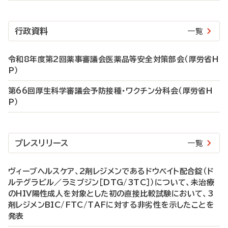
行政資料
一覧
令和8年度第2回薬事審議会医薬品等安全対策部会（厚労省H
P）
第66回厚生科学審議会予防接種・ワクチン分科会（厚労省H
P）
プレスリリース
一覧
ヴィーブヘルスケア、2剤レジメンであるドウベイト配合錠（ド
ルテグラビル／ラミブジン［DTG/3TC］）について、未治療
のHIV陽性成人を対象とした初の直接比較試験において、3
剤レジメンBIC/FTC/TAFに対する非劣性を示したことを
発表