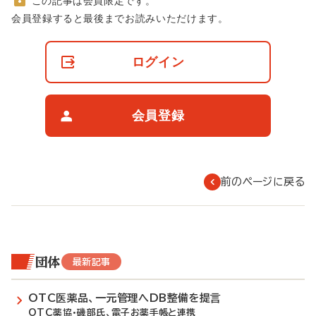
この記事は会員限定です。
非
会員登録すると最後までお読みいただけます。
会
員
の
ログイン
閲
覧
制
限
会員登録
に
つ
い
て
前のページに戻る
団体
最新記事
OTC医薬品、一元管理へDB整備を提言
OTC薬協・磯部氏、電子お薬手帳と連携