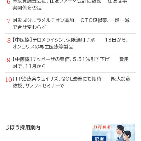
米投資調査会社、住友ファーマ会計に疑義 住友は事
実関係を否定
対象成分にラメルテオン追加 OTC類似薬、一増一減
で合計変わらず
【中医協】テロメライシン、保険適用了承 13日から、
オンコリスの再生医療等製品
【中医協】テッペーザの薬価、5.51％引き下げ 費用
対で、11月から
ITP治療薬ウェイリズ、QOL改善にも期待 阪大加藤
教授、サノフィセミナーで
寄
稿
じほう採用案内