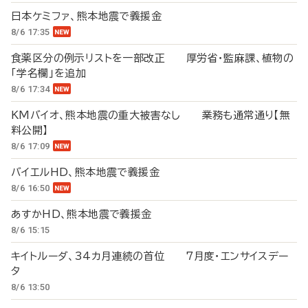
日本ケミファ、熊本地震で義援金
8/6 17:35
食薬区分の例示リストを一部改正 厚労省・監麻課、植物の
「学名欄」を追加
8/6 17:34
KMバイオ、熊本地震の重大被害なし 業務も通常通り【無
料公開】
8/6 17:09
バイエルHD、熊本地震で義援金
8/6 16:50
あすかHD、熊本地震で義援金
8/6 15:15
キイトルーダ、34カ月連続の首位 7月度・エンサイスデー
タ
8/6 13:50