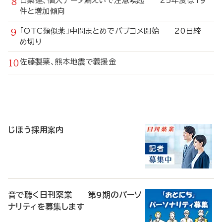
日薬連、個人データ漏えいで注意喚起 25年度は19
件と増加傾向
「OTC類似薬」中間まとめでパブコメ開始 20日締
め切り
佐藤製薬、熊本地震で義援金
寄
稿
じほう採用案内
音で聴く日刊薬業 第9期のパーソ
ナリティを募集します