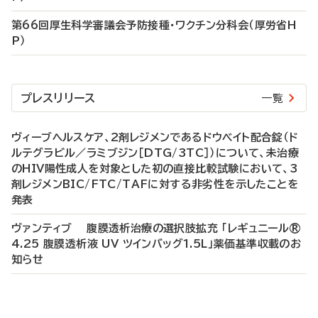
第66回厚生科学審議会予防接種・ワクチン分科会（厚労省H
P）
プレスリリース
一覧
ヴィーブヘルスケア、2剤レジメンであるドウベイト配合錠（ド
ルテグラビル／ラミブジン［DTG/3TC］）について、未治療
のHIV陽性成人を対象とした初の直接比較試験において、3
剤レジメンBIC/FTC/TAFに対する非劣性を示したことを
発表
ヴァンティブ 腹膜透析治療の選択肢拡充 「レギュニール®
4.25 腹膜透析液 UV ツインバッグ1.5L」薬価基準収載のお
知らせ
P