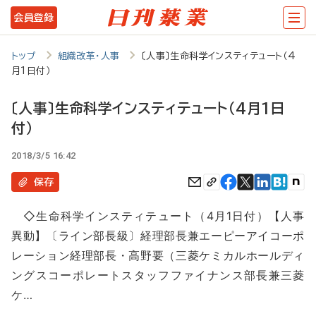
メ
会員登録
イ
ン
トップ
組織改革・人事
〔人事〕生命科学インスティテュート（4
月1日付）
コ
ン
〔人事〕生命科学インスティテュート（4月1日
テ
付）
ン
2018/3/5 16:42
ツ
保存
に
移
◇生命科学インスティテュート（4月1日付）【人事
異動】〔ライン部長級〕経理部長兼エーピーアイコーポ
動
レーション経理部長・高野要（三菱ケミカルホールディ
ングスコーポレートスタッフファイナンス部長兼三菱
ケ…