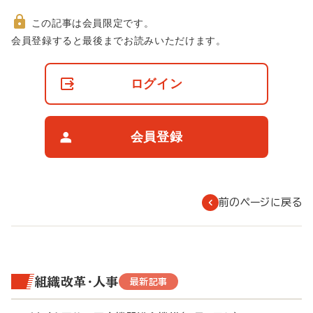
この記事は会員限定です。
非
会員登録すると最後までお読みいただけます。
会
員
の
ログイン
閲
覧
制
限
会員登録
に
つ
い
て
前のページに戻る
組織改革・人事
最新記事