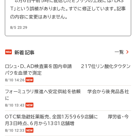
8月6日午前5時に配信したEブックの上段には「LAS
T」という誤植がありました。すでに修正しています。記事
の内容に変更はありません。
8/5 23:29
一覧
新着記事
ロシュ・D、AD検査薬を国内申請 217位リン酸化タウタン
パクを血漿で測定
8/10 14:26
フォーミュラリ推進へ安定供給を依頼 学会から後発品各社
に
8/10 13:43
OTC緊急避妊薬販売、全国1万5969店舗に 厚労省・今
月3日時点、6月から1381店舗増
8/10 12:33