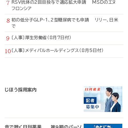
RSV抗体の2回目投与で適応拡大申請 MSDのエヌ
フロンシア
初の低分子GLP-1、2型糖尿病でも申請 リリー、日米
で
〔人事〕厚生労働省（8月7日付）
〔人事〕メディパルホールディングス（8月5日付）
寄
稿
じほう採用案内
音で聴く日刊薬業 第9期のパーソ