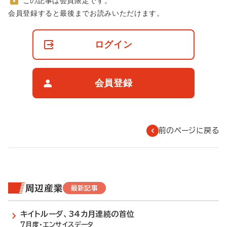
この記事は会員限定です。
非
会員登録すると最後までお読みいただけます。
会
員
の
ログイン
閲
覧
制
限
会員登録
に
つ
い
て
前のページに戻る
周辺産業
最新記事
キイトルーダ、34カ月連続の首位
7月度・エンサイスデータ