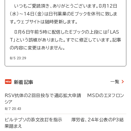
いつもご愛読頂き、ありがとうございます。8月12日
（水）～14日（金）は日刊薬業のEブックを休刊に致しま
す。ウェブサイトは随時更新します。
8月6日午前5時に配信したEブックの上段には「LAS
T」という誤植がありました。すでに修正しています。記事
の内容に変更はありません。
8/5 23:29
一覧
新着記事
RSV抗体の2回目投与で適応拡大申請 MSDのエヌフロン
シア
8/7 20:43
ビルテプソの添文改訂を指示 厚労省、24年公表のP3結
果踏まえ