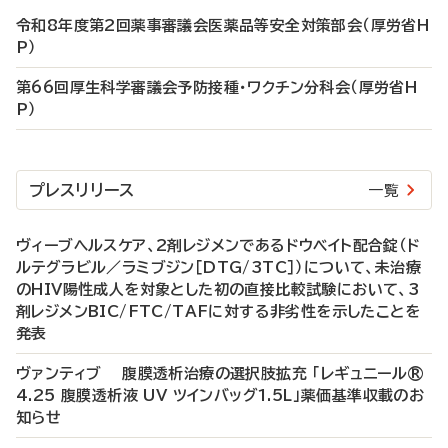
令和8年度第2回薬事審議会医薬品等安全対策部会（厚労省H
P）
第66回厚生科学審議会予防接種・ワクチン分科会（厚労省H
P）
プレスリリース
一覧
ヴィーブヘルスケア、2剤レジメンであるドウベイト配合錠（ド
ルテグラビル／ラミブジン［DTG/3TC］）について、未治療
のHIV陽性成人を対象とした初の直接比較試験において、3
剤レジメンBIC/FTC/TAFに対する非劣性を示したことを
発表
ヴァンティブ 腹膜透析治療の選択肢拡充 「レギュニール®
4.25 腹膜透析液 UV ツインバッグ1.5L」薬価基準収載のお
知らせ