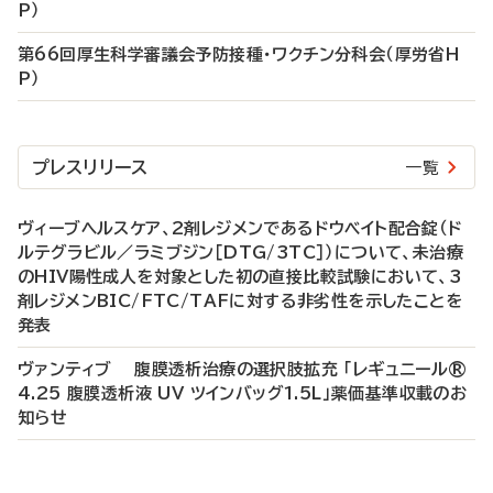
P）
第66回厚生科学審議会予防接種・ワクチン分科会（厚労省H
P）
プレスリリース
一覧
ヴィーブヘルスケア、2剤レジメンであるドウベイト配合錠（ド
ルテグラビル／ラミブジン［DTG/3TC］）について、未治療
のHIV陽性成人を対象とした初の直接比較試験において、3
剤レジメンBIC/FTC/TAFに対する非劣性を示したことを
発表
ヴァンティブ 腹膜透析治療の選択肢拡充 「レギュニール®
4.25 腹膜透析液 UV ツインバッグ1.5L」薬価基準収載のお
知らせ