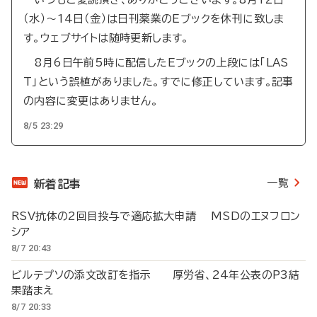
（水）～14日（金）は日刊薬業のEブックを休刊に致しま
す。ウェブサイトは随時更新します。
8月6日午前5時に配信したEブックの上段には「LAS
T」という誤植がありました。すでに修正しています。記事
の内容に変更はありません。
8/5 23:29
一覧
新着記事
RSV抗体の2回目投与で適応拡大申請 MSDのエヌフロン
シア
8/7 20:43
ビルテプソの添文改訂を指示 厚労省、24年公表のP3結
果踏まえ
8/7 20:33