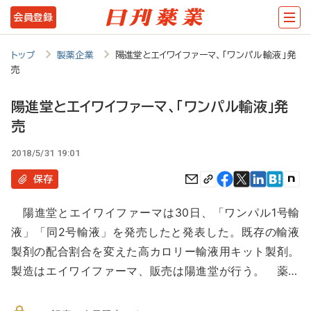
メ
会員登録
イ
ン
トップ
製薬企業
陽進堂とエイワイファーマ、「ワンパル輸液」発
売
コ
ン
陽進堂とエイワイファーマ、「ワンパル輸液」発
テ
売
ン
2018/5/31 19:01
ツ
保存
に
移
陽進堂とエイワイファーマは30日、「ワンパル1号輸
液」「同2号輸液」を発売したと発表した。既存の輸液
動
製剤の配合割合を変えた高カロリー輸液用キット製剤。
製造はエイワイファーマ、販売は陽進堂が行う。 薬…