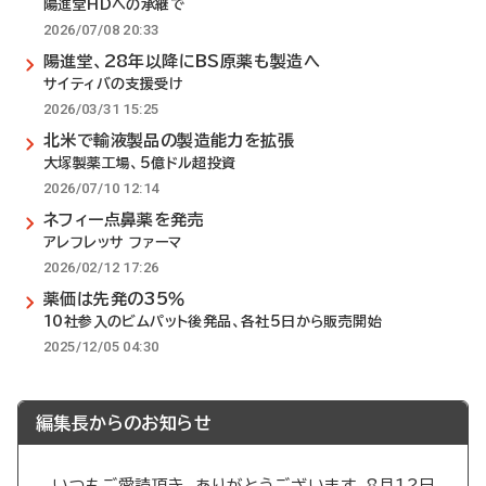
陽進堂HDへの承継で
2026/07/08 20:33
陽進堂、28年以降にBS原薬も製造へ
サイティバの支援受け
2026/03/31 15:25
北米で輸液製品の製造能力を拡張
大塚製薬工場、5億ドル超投資
2026/07/10 12:14
ネフィー点鼻薬を発売
アレフレッサ ファーマ
2026/02/12 17:26
薬価は先発の35％
10社参入のビムパット後発品、各社5日から販売開始
2025/12/05 04:30
編集長からのお知らせ
いつもご愛読頂き、ありがとうございます。8月12日