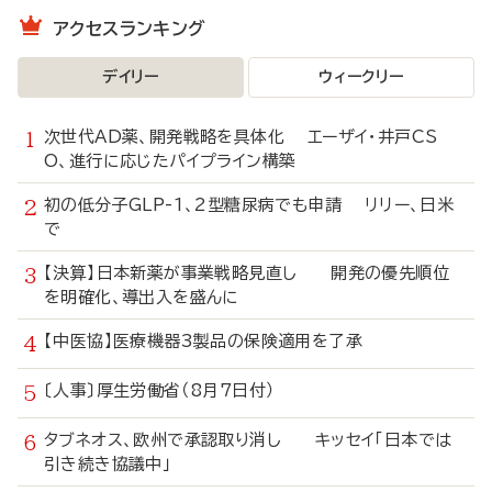
アクセスランキング
デイリー
ウィークリー
次世代AD薬、開発戦略を具体化 エーザイ・井戸CS
O、進行に応じたパイプライン構築
初の低分子GLP-1、2型糖尿病でも申請 リリー、日米
で
【決算】日本新薬が事業戦略見直し 開発の優先順位
を明確化、導出入を盛んに
【中医協】医療機器3製品の保険適用を了承
〔人事〕厚生労働省（8月7日付）
タブネオス、欧州で承認取り消し キッセイ「日本では
引き続き協議中」