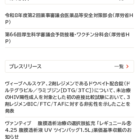
令和8年度第2回薬事審議会医薬品等安全対策部会（厚労省H
P）
第66回厚生科学審議会予防接種・ワクチン分科会（厚労省H
P）
プレスリリース
一覧
ヴィーブヘルスケア、2剤レジメンであるドウベイト配合錠（ド
ルテグラビル／ラミブジン［DTG/3TC］）について、未治療
のHIV陽性成人を対象とした初の直接比較試験において、3
剤レジメンBIC/FTC/TAFに対する非劣性を示したことを
発表
ヴァンティブ 腹膜透析治療の選択肢拡充 「レギュニール®
4.25 腹膜透析液 UV ツインバッグ1.5L」薬価基準収載のお
知らせ