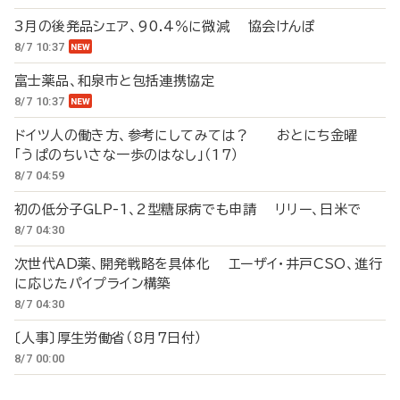
3月の後発品シェア、90.4％に微減 協会けんぽ
8/7 10:37
富士薬品、和泉市と包括連携協定
8/7 10:37
ドイツ人の働き方、参考にしてみては？ おとにち金曜
「うぱのちいさな一歩のはなし」（17）
8/7 04:59
初の低分子GLP-1、2型糖尿病でも申請 リリー、日米で
8/7 04:30
次世代AD薬、開発戦略を具体化 エーザイ・井戸CSO、進行
に応じたパイプライン構築
8/7 04:30
〔人事〕厚生労働省（8月7日付）
8/7 00:00