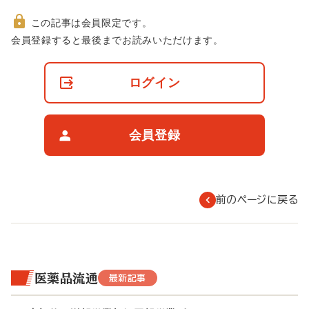
この記事は会員限定です。
非
会員登録すると最後までお読みいただけます。
会
員
の
ログイン
閲
覧
制
限
会員登録
に
つ
い
て
前のページに戻る
医薬品流通
最新記事