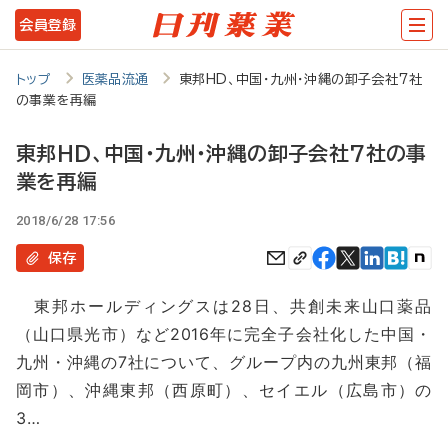
メ
会員登録
イ
ン
トップ
医薬品流通
東邦HD、中国・九州・沖縄の卸子会社7社
の事業を再編
コ
ン
東邦HD、中国・九州・沖縄の卸子会社7社の事
テ
業を再編
ン
2018/6/28 17:56
ツ
保存
に
移
東邦ホールディングスは28日、共創未来山口薬品
（山口県光市）など2016年に完全子会社化した中国・
動
九州・沖縄の7社について、グループ内の九州東邦（福
岡市）、沖縄東邦（西原町）、セイエル（広島市）の
3…