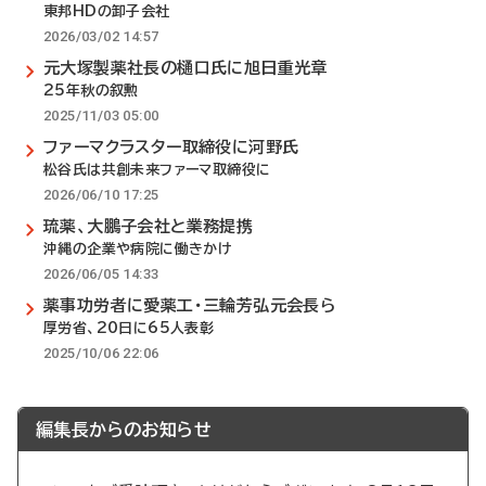
東邦HDの卸子会社
2026/03/02 14:57
元大塚製薬社長の樋口氏に旭日重光章
25年秋の叙勲
2025/11/03 05:00
ファーマクラスター取締役に河野氏
松谷氏は共創未来ファーマ取締役に
2026/06/10 17:25
琉薬、大鵬子会社と業務提携
沖縄の企業や病院に働きかけ
2026/06/05 14:33
薬事功労者に愛薬工・三輪芳弘元会長ら
厚労省、20日に65人表彰
2025/10/06 22:06
編集長からのお知らせ