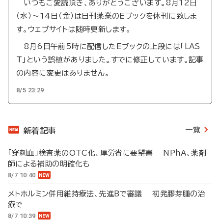
いつもご愛読頂き、ありがとうございます。8月12日
（水）～14日（金）は日刊薬業のEブックを休刊に致しま
す。ウェブサイトは随時更新します。
8月6日午前5時に配信したEブックの上段には「LAS
T」という誤植がありました。すでに修正しています。記事
の内容に変更はありません。
8/5 23:29
一覧
新着記事
「穿刺血」検査薬のOTC化、厚労省に要望書 NPhA、薬剤
師による補助の明確化も
8/7 10:40
メトホルミン併用維持療法、先進Bで審議 初発膠芽腫の治
療で
8/7 10:39