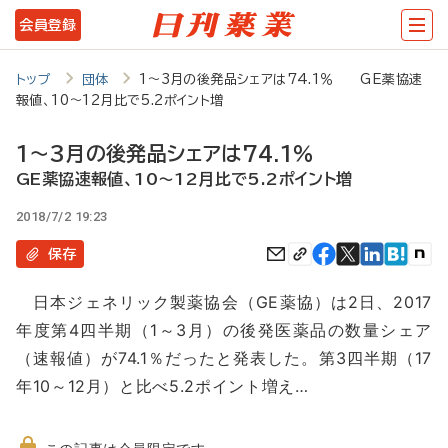
メ
会員登録
イ
ン
トップ
団体
1～3月の後発品シェアは74.1％ GE薬協速
報値、10～12月比で5.2ポイント増
コ
ン
1～3月の後発品シェアは74.1％
テ
GE薬協速報値、10～12月比で5.2ポイント増
ン
2018/7/2 19:23
ツ
保存
に
日本ジェネリック製薬協会（GE薬協）は2日、2017
移
年度第4四半期（1～3月）の後発医薬品の数量シェア
動
（速報値）が74.1％だったと発表した。第3四半期（17
年10～12月）と比べ5.2ポイント増え…