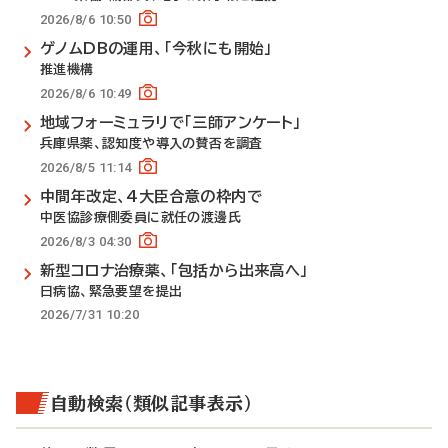
2026/8/6 10:50
ゲノムDBの運用、「今秋にも開始」
推進機構
2026/8/6 10:49
地域フォーミュラリで「三師アンケート」
兵庫県薬、認知度や導入の賛否を調査
2026/8/5 11:14
中間年改定、4大臣合意の枠内で
中医協診療側委員に就任の渡邊氏
2026/8/3 04:30
新型コロナ治療薬、「包括から出来高へ」
日病協、緊急要望を提出
2026/7/31 10:20
自動検索（類似記事表示）