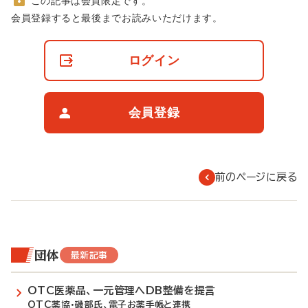
この記事は会員限定です。
非
会員登録すると最後までお読みいただけます。
会
員
の
ログイン
閲
覧
制
限
会員登録
に
つ
い
て
前のページに戻る
団体
最新記事
OTC医薬品、一元管理へDB整備を提言
OTC薬協・磯部氏、電子お薬手帳と連携