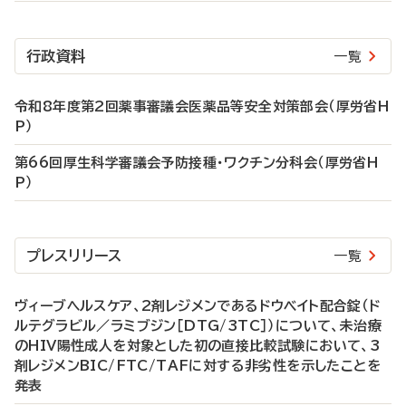
行政資料
一覧
令和8年度第2回薬事審議会医薬品等安全対策部会（厚労省H
P）
第66回厚生科学審議会予防接種・ワクチン分科会（厚労省H
P）
プレスリリース
一覧
ヴィーブヘルスケア、2剤レジメンであるドウベイト配合錠（ド
ルテグラビル／ラミブジン［DTG/3TC］）について、未治療
のHIV陽性成人を対象とした初の直接比較試験において、3
剤レジメンBIC/FTC/TAFに対する非劣性を示したことを
発表