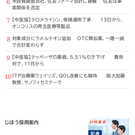
米投資調査会社、住友ファーマ会計に疑義 住友は事
実関係を否定
【中医協】テロメライシン、保険適用了承 13日から、
オンコリスの再生医療等製品
対象成分にラメルテオン追加 OTC類似薬、一増一減
で合計変わらず
【中医協】テッペーザの薬価、5.51％引き下げ 費用
対で、11月から
ITP治療薬ウェイリズ、QOL改善にも期待 阪大加藤
教授、サノフィセミナーで
寄
稿
じほう採用案内