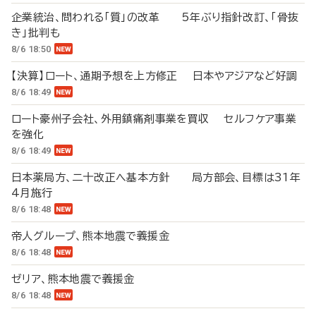
企業統治、問われる「質」の改革 5年ぶり指針改訂、「骨抜
き」批判も
8/6 18:50
【決算】ロート、通期予想を上方修正 日本やアジアなど好調
8/6 18:49
ロート豪州子会社、外用鎮痛剤事業を買収 セルフケア事業
を強化
8/6 18:49
日本薬局方、二十改正へ基本方針 局方部会、目標は31年
4月施行
8/6 18:48
帝人グループ、熊本地震で義援金
8/6 18:48
ゼリア、熊本地震で義援金
8/6 18:48