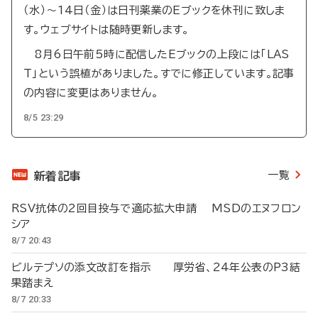
（水）～14日（金）は日刊薬業のEブックを休刊に致しま
す。ウェブサイトは随時更新します。
8月6日午前5時に配信したEブックの上段には「LAS
T」という誤植がありました。すでに修正しています。記事
の内容に変更はありません。
8/5 23:29
一覧
新着記事
RSV抗体の2回目投与で適応拡大申請 MSDのエヌフロン
シア
8/7 20:43
ビルテプソの添文改訂を指示 厚労省、24年公表のP3結
果踏まえ
8/7 20:33