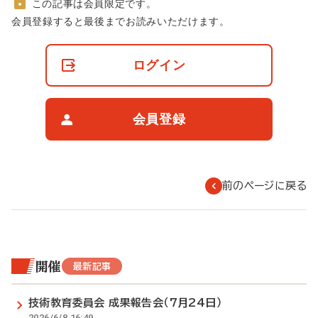
この記事は会員限定です。
非
会員登録すると最後までお読みいただけます。
会
員
の
ログイン
閲
覧
制
限
会員登録
に
つ
い
て
前のページに戻る
開催
最新記事
技術教育委員会 成果報告会（7月24日）
2026/6/8 16:49