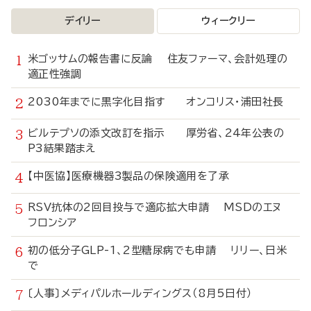
デイリー
ウィークリー
米ゴッサムの報告書に反論 住友ファーマ、会計処理の
適正性強調
2030年までに黒字化目指す オンコリス・浦田社長
ビルテプソの添文改訂を指示 厚労省、24年公表の
P3結果踏まえ
【中医協】医療機器3製品の保険適用を了承
RSV抗体の2回目投与で適応拡大申請 MSDのエヌ
フロンシア
初の低分子GLP-1、2型糖尿病でも申請 リリー、日米
で
〔人事〕メディパルホールディングス（8月5日付）