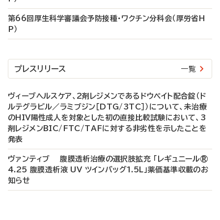
第66回厚生科学審議会予防接種・ワクチン分科会（厚労省H
P）
プレスリリース
一覧
ヴィーブヘルスケア、2剤レジメンであるドウベイト配合錠（ド
ルテグラビル／ラミブジン［DTG/3TC］）について、未治療
のHIV陽性成人を対象とした初の直接比較試験において、3
剤レジメンBIC/FTC/TAFに対する非劣性を示したことを
発表
ヴァンティブ 腹膜透析治療の選択肢拡充 「レギュニール®
4.25 腹膜透析液 UV ツインバッグ1.5L」薬価基準収載のお
知らせ
P