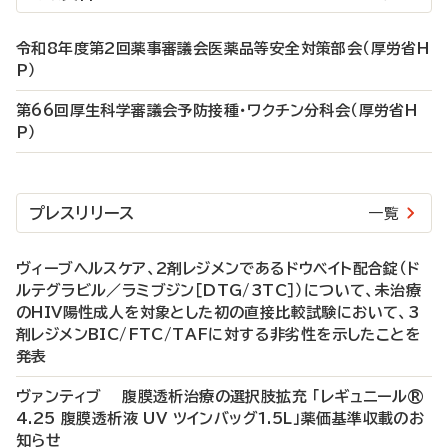
令和8年度第2回薬事審議会医薬品等安全対策部会（厚労省H
P）
第66回厚生科学審議会予防接種・ワクチン分科会（厚労省H
P）
プレスリリース
一覧
ヴィーブヘルスケア、2剤レジメンであるドウベイト配合錠（ド
ルテグラビル／ラミブジン［DTG/3TC］）について、未治療
のHIV陽性成人を対象とした初の直接比較試験において、3
剤レジメンBIC/FTC/TAFに対する非劣性を示したことを
発表
ヴァンティブ 腹膜透析治療の選択肢拡充 「レギュニール®
4.25 腹膜透析液 UV ツインバッグ1.5L」薬価基準収載のお
知らせ