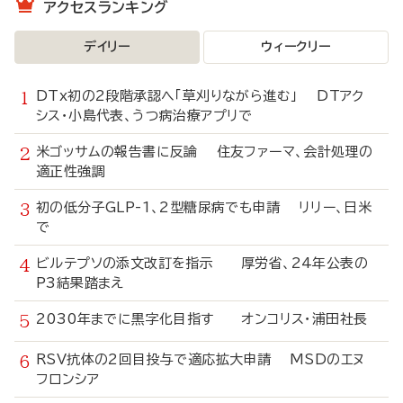
アクセスランキング
デイリー
ウィークリー
DTx初の2段階承認へ「草刈りながら進む」 DTアク
シス・小島代表、うつ病治療アプリで
米ゴッサムの報告書に反論 住友ファーマ、会計処理の
適正性強調
初の低分子GLP-1、2型糖尿病でも申請 リリー、日米
で
ビルテプソの添文改訂を指示 厚労省、24年公表の
P3結果踏まえ
2030年までに黒字化目指す オンコリス・浦田社長
RSV抗体の2回目投与で適応拡大申請 MSDのエヌ
フロンシア