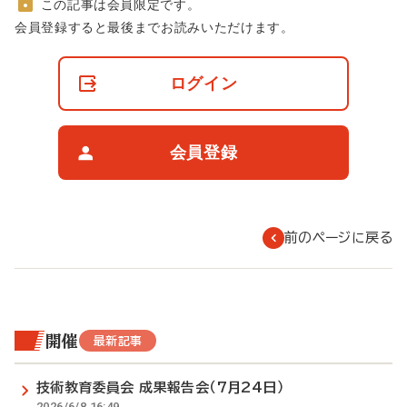
この記事は会員限定です。
非
会員登録すると最後までお読みいただけます。
会
員
の
ログイン
閲
覧
制
限
会員登録
に
つ
い
て
前のページに戻る
開催
最新記事
技術教育委員会 成果報告会（7月24日）
2026/6/8 16:49