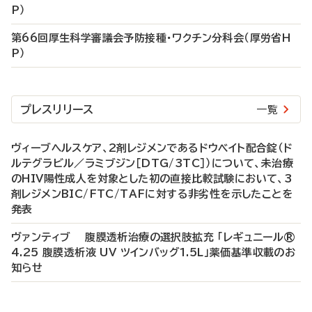
P）
第66回厚生科学審議会予防接種・ワクチン分科会（厚労省H
P）
プレスリリース
一覧
ヴィーブヘルスケア、2剤レジメンであるドウベイト配合錠（ド
ルテグラビル／ラミブジン［DTG/3TC］）について、未治療
のHIV陽性成人を対象とした初の直接比較試験において、3
剤レジメンBIC/FTC/TAFに対する非劣性を示したことを
発表
ヴァンティブ 腹膜透析治療の選択肢拡充 「レギュニール®
4.25 腹膜透析液 UV ツインバッグ1.5L」薬価基準収載のお
知らせ