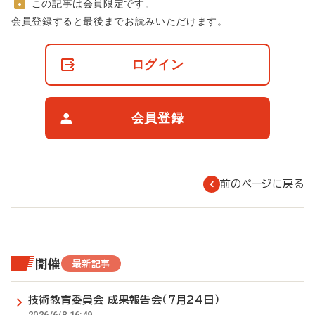
この記事は会員限定です。
非
会員登録すると最後までお読みいただけます。
会
員
の
ログイン
閲
覧
制
限
会員登録
に
つ
い
て
前のページに戻る
開催
最新記事
技術教育委員会 成果報告会（7月24日）
2026/6/8 16:49