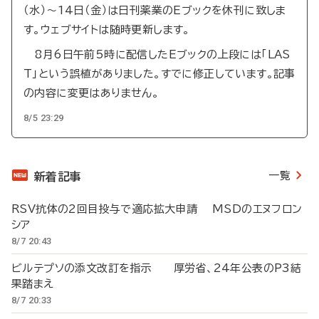
（水）～14日（金）は日刊薬業のEブックを休刊に致しま
す。ウェブサイトは随時更新します。
8月6日午前5時に配信したEブックの上段には「LAS
T」という誤植がありました。すでに修正しています。記事
の内容に変更はありません。
8/5 23:29
一覧
新着記事
RSV抗体の2回目投与で適応拡大申請 MSDのエヌフロン
シア
8/7 20:43
ビルテプソの添文改訂を指示 厚労省、24年公表のP3結
果踏まえ
8/7 20:33