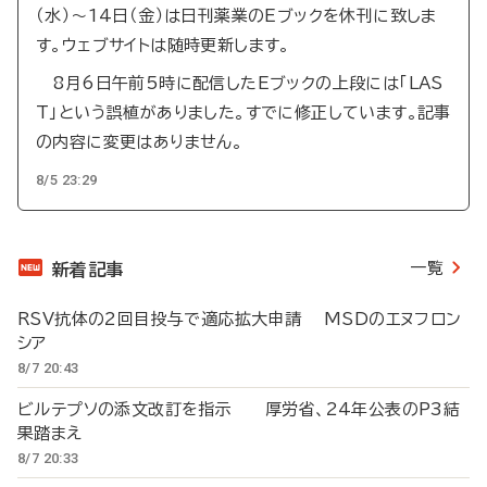
（水）～14日（金）は日刊薬業のEブックを休刊に致しま
す。ウェブサイトは随時更新します。
8月6日午前5時に配信したEブックの上段には「LAS
T」という誤植がありました。すでに修正しています。記事
の内容に変更はありません。
8/5 23:29
一覧
新着記事
RSV抗体の2回目投与で適応拡大申請 MSDのエヌフロン
シア
8/7 20:43
ビルテプソの添文改訂を指示 厚労省、24年公表のP3結
果踏まえ
8/7 20:33