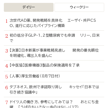
デイリー
ウィークリー
次世代AD薬、開発戦略を具体化 エーザイ・井戸CS
O、進行に応じたパイプライン構築
初の低分子GLP-1、2型糖尿病でも申請 リリー、日米
で
【決算】日本新薬が事業戦略見直し 開発の優先順位
を明確化、導出入を盛んに
【中医協】医療機器3製品の保険適用を了承
〔人事〕厚生労働省（8月7日付）
タブネオス、欧州で承認取り消し キッセイ「日本では
引き続き協議中」
ドイツ人の働き方、参考にしてみては？ おとにち金
曜 「うぱのちいさな一歩のはなし」（17）