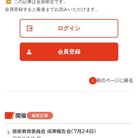
この記事は会員限定です。
非
会員登録すると最後までお読みいただけます。
会
員
の
ログイン
閲
覧
制
限
会員登録
に
つ
い
て
前のページに戻る
開催
最新記事
技術教育委員会 成果報告会（7月24日）
2026/6/8 16:49