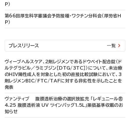
P）
第66回厚生科学審議会予防接種・ワクチン分科会（厚労省H
P）
プレスリリース
一覧
ヴィーブヘルスケア、2剤レジメンであるドウベイト配合錠（ド
ルテグラビル／ラミブジン［DTG/3TC］）について、未治療
のHIV陽性成人を対象とした初の直接比較試験において、3
剤レジメンBIC/FTC/TAFに対する非劣性を示したことを
発表
ヴァンティブ 腹膜透析治療の選択肢拡充 「レギュニール®
4.25 腹膜透析液 UV ツインバッグ1.5L」薬価基準収載のお
知らせ