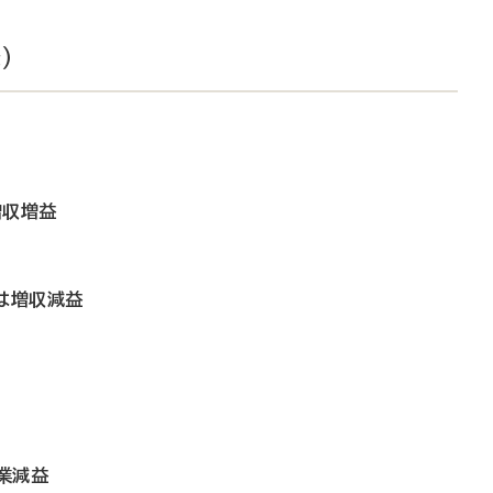
）
増収増益
は増収減益
営業減益