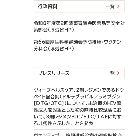
行政資料
一覧
令和8年度第2回薬事審議会医薬品等安全対
策部会（厚労省HP）
第66回厚生科学審議会予防接種・ワクチン
分科会（厚労省HP）
プレスリリース
一覧
ヴィーブヘルスケア、2剤レジメンであるドウ
ベイト配合錠（ドルテグラビル／ラミブジン
［DTG/3TC］）について、未治療のHIV陽
性成人を対象とした初の直接比較試験にお
いて、3剤レジメンBIC/FTC/TAFに対す
る非劣性を示したことを発表
ヴァンティブ 腹膜透析治療の選択肢拡充