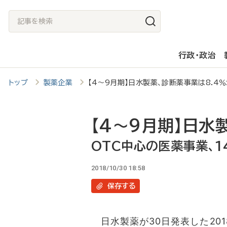
メ
記
イ
事
ン
を
行政・政治
コ
検
ン
索
トップ
製薬企業
【4～9月期】日水製薬、診断薬事業は8.4
テ
ン
ツ
【4～9月期】日水
に
OTC中心の医薬事業、1
移
2018/10/30 18:58
動
保存
する
日水製薬が30日発表した20