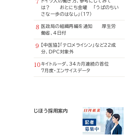
ドイツ人の働き方、参考にしてみて
は？ おとにち金曜 「うぱのちい
さな一歩のはなし」（17）
医政局の組織再編を通知 厚生労
働省、4日付
【中医協】「テロメライシン」など22成
分、DPC対象外
キイトルーダ、34カ月連続の首位
7月度・エンサイスデータ
寄
稿
じほう採用案内