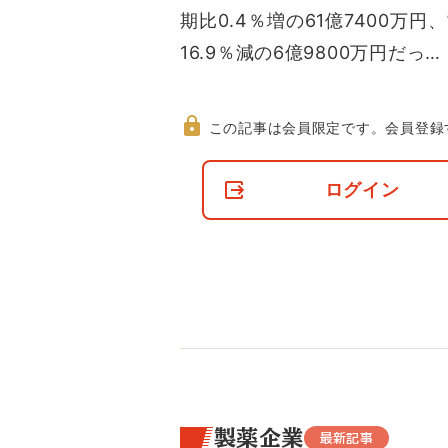
期比0.4％増の61億7400万円
16.9％減の6億9800万円だっ…
この記事は会員限定です。
会員登録
非
会
ログイン
員
の
閲
覧
制
限
に
つ
い
て
製薬企業
最新記事