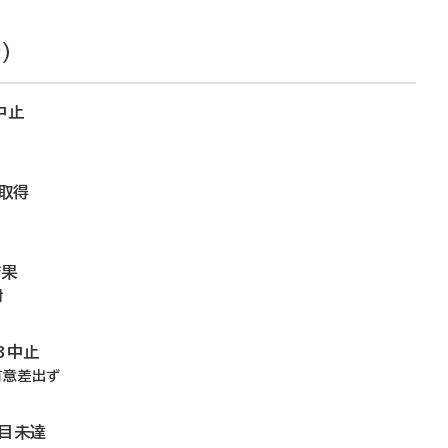
）
中止
取得
結果
討
3中止
有意差出ず
項目未達