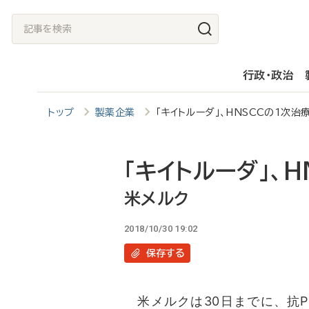
メ
記
イ
事
ン
を
行政・政治
コ
検
ン
索
トップ
製薬企業
「キイトルーダ」、HNSCCの1次
テ
ン
ツ
「キイトルーダ」、
に
米メルク
移
2018/10/30 19:02
動
保存
する
米メルクは30日までに、抗P