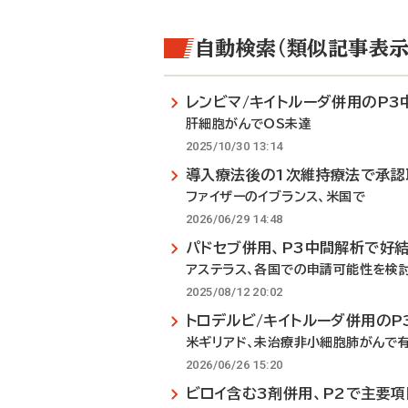
自動検索（類似記事表示
レンビマ/キイトルーダ併用のP3
肝細胞がんでOS未達
2025/10/30 13:14
導入療法後の1次維持療法で承認
ファイザーのイブランス、米国で
2026/06/29 14:48
パドセブ併用、P3中間解析で好
アステラス、各国での申請可能性を検
2025/08/12 20:02
トロデルビ/キイトルーダ併用のP
米ギリアド、未治療非小細胞肺がんで
2026/06/26 15:20
ビロイ含む3剤併用、P2で主要