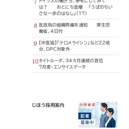
ドイツ人の働き方、参考にしてみて
は？ おとにち金曜 「うぱのちい
さな一歩のはなし」（17）
医政局の組織再編を通知 厚生労
働省、4日付
【中医協】「テロメライシン」など22成
分、DPC対象外
キイトルーダ、34カ月連続の首位
7月度・エンサイスデータ
寄
稿
じほう採用案内