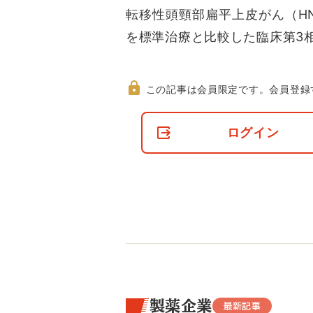
転移性頭頸部扁平上皮がん（H
を標準治療と比較した臨床第3相
この記事は会員限定です。
会員登録
非
会
ログイン
員
の
閲
覧
制
限
に
つ
い
て
製薬企業
最新記事