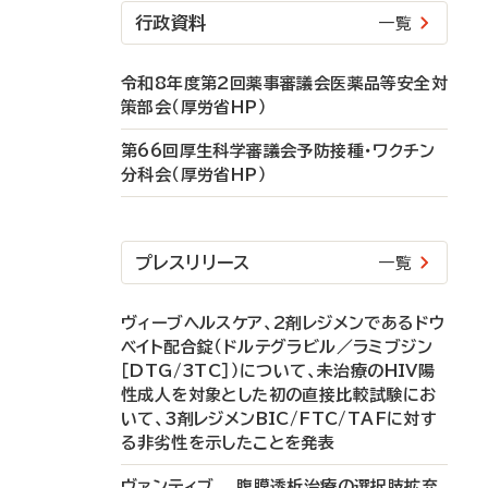
行政資料
一覧
令和8年度第2回薬事審議会医薬品等安全対
策部会（厚労省HP）
第66回厚生科学審議会予防接種・ワクチン
分科会（厚労省HP）
プレスリリース
一覧
ヴィーブヘルスケア、2剤レジメンであるドウ
ベイト配合錠（ドルテグラビル／ラミブジン
［DTG/3TC］）について、未治療のHIV陽
性成人を対象とした初の直接比較試験にお
いて、3剤レジメンBIC/FTC/TAFに対す
る非劣性を示したことを発表
ヴァンティブ 腹膜透析治療の選択肢拡充