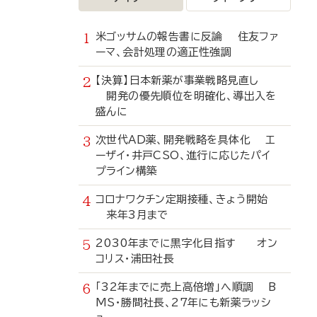
米ゴッサムの報告書に反論 住友ファ
ーマ、会計処理の適正性強調
【決算】日本新薬が事業戦略見直し
開発の優先順位を明確化、導出入を
盛んに
次世代AD薬、開発戦略を具体化 エ
ーザイ・井戸CSO、進行に応じたパイ
プライン構築
コロナワクチン定期接種、きょう開始
来年3月まで
2030年までに黒字化目指す オン
コリス・浦田社長
「32年までに売上高倍増」へ順調 B
MS・勝間社長、27年にも新薬ラッシ