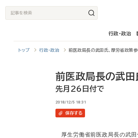
メ
記
イ
事
ン
を
行政・政治
コ
検
ン
索
トップ
行政・政治
前医政局長の武田氏、厚労省政策
テ
ン
ツ
前医政局長の武田
に
先月26日付で
移
2018/12/5 18:31
動
保存
する
厚生労働省前医政局長の武田俊