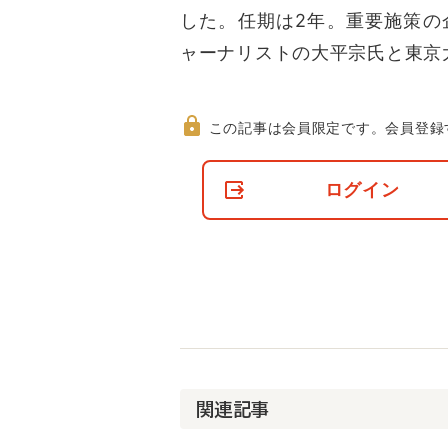
した。任期は2年。重要施策の
ャーナリストの大平宗氏と東京
この記事は会員限定です。
会員登録
非
会
ログイン
員
の
閲
覧
制
限
に
つ
い
て
関連記事