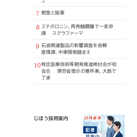
ュ
朝食と服薬
ステボロニン、再発髄膜腫で一変申
請 ステラファーマ
石油関連製品の影響調査を依頼
産情課、中東情勢踏まえ
特定医療技術等開発推進検討会が初
会合 厚労省提示の要件案、大筋で
了承
寄
稿
じほう採用案内