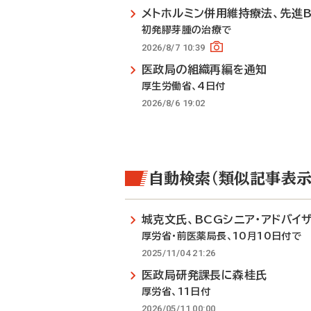
メトホルミン併用維持療法、先進
初発膠芽腫の治療で
2026/8/7 10:39
医政局の組織再編を通知
厚生労働省、4日付
2026/8/6 19:02
自動検索（類似記事表示
城克文氏、BCGシニア・アドバイ
厚労省・前医薬局長、10月10日付で
2025/11/04 21:26
医政局研発課長に森桂氏
厚労省、11日付
2026/05/11 00:00