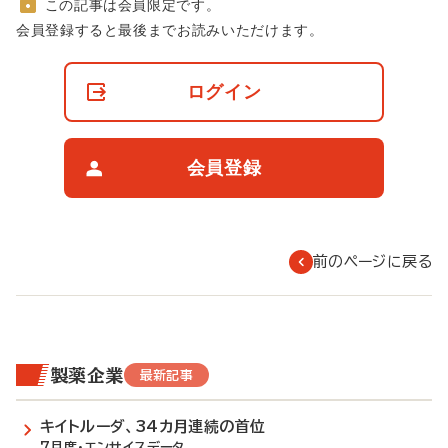
この記事は会員限定です。
非
会員登録すると最後までお読みいただけます。
会
員
の
ログイン
閲
覧
制
限
会員登録
に
つ
い
て
前のページに戻る
製薬企業
最新記事
キイトルーダ、34カ月連続の首位
7月度・エンサイスデータ