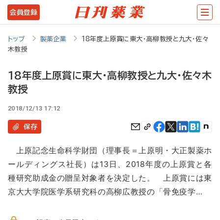
メ
会員登録
イ
ン
トップ
製薬企業
18年度上原賞に東大･高柳教授と九大･佐々
木教授
コ
ン
18年度上原賞に東大･高柳教授と九大･佐々木
テ
教授
ン
2018/12/13 17:12
ツ
保存
に
移
上原記念生命科学財団（理事長＝上原明・大正製薬ホ
ールディングス社長）は13日、2018年度の上原賞と各
動
種研究助成金の贈呈対象者を決定した。 上原賞には東
京大大学院医学系研究科の高柳広教授の「骨免疫学…