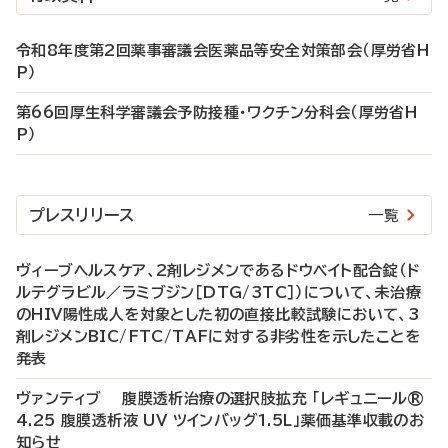
令和8年度第2回薬事審議会医薬品等安全対策部会（厚労省H
P）
第66回厚生科学審議会予防接種・ワクチン分科会（厚労省H
P）
プレスリリース
一覧
ヴィーブヘルスケア、2剤レジメンであるドウベイト配合錠（ド
ルテグラビル／ラミブジン［DTG/3TC］）について、未治療
のHIV陽性成人を対象とした初の直接比較試験において、3
剤レジメンBIC/FTC/TAFに対する非劣性を示したことを
発表
ヴァンティブ 腹膜透析治療の選択肢拡充 「レギュニール®
4.25 腹膜透析液 UV ツインバッグ1.5L」薬価基準収載のお
知らせ