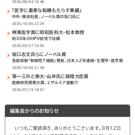
2026/06/04 15:46
「医学に重要な転機もたらす業績」
中外・奥田社長、ノーベル賞の坂口氏に
2025/10/06 22:39
神澤医学賞に昭和医科大・松本教授
約30年のHPV研究で功績
2026/02/27 10:56
坂口志文氏らにノーベル賞
免疫抑制「制御性T細胞」発見、日本人2年連続・生理学・医学賞
2025/10/06 21:49
第一三共と東大・山岸氏に総理大臣賞
医療研究開発大賞、エザルミア創製で
2026/01/19 18:01
編集長からのお知らせ
いつもご愛読頂き、ありがとうございます。8月12日