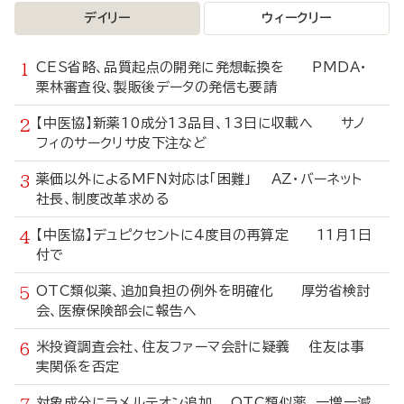
デイリー
ウィークリー
CES省略、品質起点の開発に発想転換を PMDA・
栗林審査役、製販後データの発信も要請
【中医協】新薬10成分13品目、13日に収載へ サノ
フィのサークリサ皮下注など
薬価以外によるMFN対応は「困難」 AZ・バーネット
社長、制度改革求める
【中医協】デュピクセントに4度目の再算定 11月1日
付で
OTC類似薬、追加負担の例外を明確化 厚労省検討
会、医療保険部会に報告へ
米投資調査会社、住友ファーマ会計に疑義 住友は事
実関係を否定
対象成分にラメルテオン追加 OTC類似薬、一増一減