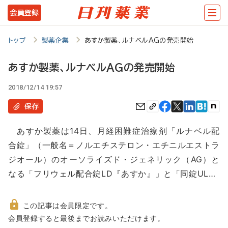
メ
会員登録
イ
ン
トップ
製薬企業
あすか製薬、ルナベルAGの発売開始
コ
あすか製薬、ルナベルAGの発売開始
ン
2018/12/14 19:57
テ
ン
保存
ツ
あすか製薬は14日、月経困難症治療剤「ルナベル配
に
合錠」（一般名＝ノルエチステロン・エチニルエストラ
移
ジオール）のオーソライズド・ジェネリック（AG）と
動
なる「フリウェル配合錠LD『あすか』」と「同錠UL…
この記事は会員限定です。
非
会員登録すると最後までお読みいただけます。
会