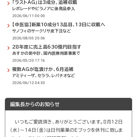
「ラストAG」は3成分、追補収載
レボレードやビラノアに後発品参入
2026/06/11 00:00
【中医協】新薬10成分13品目、13日に収載へ
サノフィのサークリサ皮下注など
2026/08/05 20:06
28年度に売上高630億円目指す
あすかの新中計、国内医療用薬事業で
2026/05/20 17:16
複数AGが塩漬けか、6月追補
アミティーザ、セララ、レバチオなど
2026/06/12 04:30
編集長からのお知らせ
いつもご愛読頂き、ありがとうございます。8月12日
（水）～14日（金）は日刊薬業のEブックを休刊に致しま