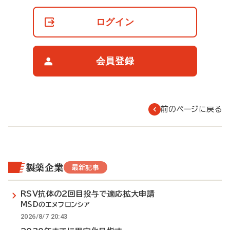
員
の
ログイン
閲
覧
制
限
会員登録
に
つ
い
て
前のページに戻る
製薬企業
最新記事
RSV抗体の2回目投与で適応拡大申請
MSDのエヌフロンシア
2026/8/7 20:43