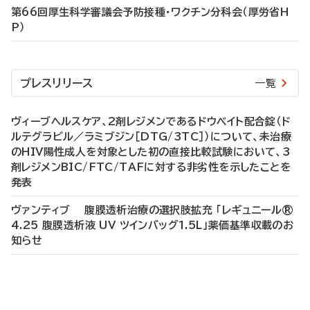
第66回厚生科学審議会予防接種・ワクチン分科会（厚労省H
P）
プレスリリース
一覧
ヴィーブヘルスケア、2剤レジメンであるドウベイト配合錠（ド
ルテグラビル／ラミブジン［DTG/3TC］）について、未治療
のHIV陽性成人を対象とした初の直接比較試験において、3
剤レジメンBIC/FTC/TAFに対する非劣性を示したことを
発表
ヴァンティブ 腹膜透析治療の選択肢拡充 「レギュニール®
4.25 腹膜透析液 UV ツインバッグ1.5L」薬価基準収載のお
知らせ
P