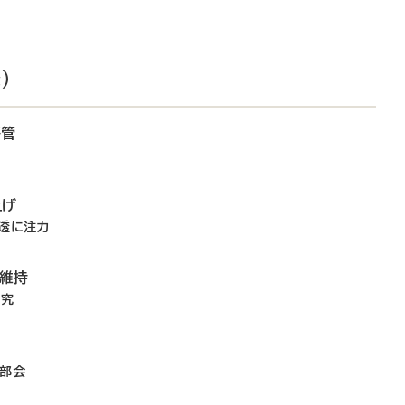
）
移管
上げ
浸透に注力
ジ維持
研究
険部会