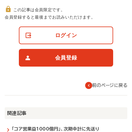
この記事は会員限定です。
非
会員登録すると最後までお読みいただけます。
会
員
の
ログイン
閲
覧
制
限
会員登録
に
つ
い
て
前のページに戻る
関連記事
「コア営業益1000億円」、次期中計に先送り