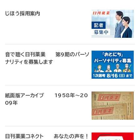
稿
じほう採用案内
音で聴く日刊薬業 第9期のパーソ
ナリティを募集します
紙面版アーカイブ 1958年～20
09年
日刊薬業コネクト あなたの声を！