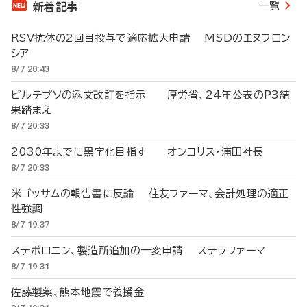
一覧
新着記事
RSV抗体の2回目投与で適応拡大申請 MSDのエヌフロン
シア
8/7 20:43
ビルテプソの添文改訂を指示 厚労省、24年公表のP3結
果踏まえ
8/7 20:33
2030年までに黒字化目指す オンコリス・浦田社長
8/7 20:33
米ゴッサムの報告書に反論 住友ファーマ、会計処理の適正
性強調
8/7 19:37
ステボロニン、製造所追加の一変申請 ステラファーマ
8/7 19:31
佐藤製薬、熊本地震で義援金