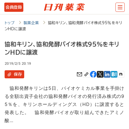
メ
会員登録
イ
ン
トップ
製薬企業
協和キリン、協和発酵バイオ株式95％をキリ
ンHDに譲渡
コ
ン
協和キリン、協和発酵バイオ株式95％をキリ
テ
ンHDに譲渡
ン
2019/2/5 20:19
ツ
保存
に
移
協和発酵キリンは5日、バイオケミカル事業を手掛け
る全額出資子会社の協和発酵バイオの発行済み株式の9
動
5％を、キリンホールディングス（HD）に譲渡すると
発表した。 協和発酵バイオが取り組んできたアミノ
酸…