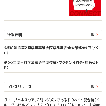
行政資料
一覧
令和8年度第2回薬事審議会医薬品等安全対策部会（厚労省H
P）
第66回厚生科学審議会予防接種・ワクチン分科会（厚労省H
P）
プレスリリース
一覧
ヴィーブヘルスケア、2剤レジメンであるドウベイト配合錠（ド
ルテグラビル／ラミブジン［DTG/3TC］）について、未治療