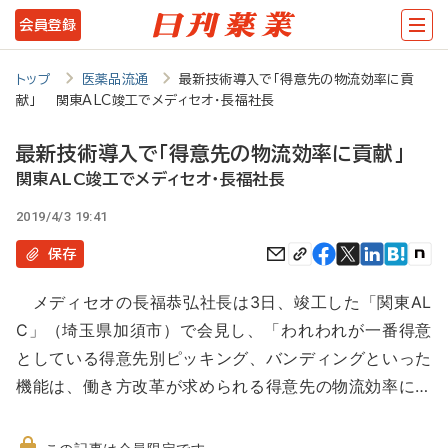
メ
会員登録
イ
ン
トップ
医薬品流通
最新技術導入で「得意先の物流効率に貢
献」 関東ALC竣工でメディセオ・長福社長
コ
ン
最新技術導入で「得意先の物流効率に貢献」
テ
関東ALC竣工でメディセオ・長福社長
ン
2019/4/3 19:41
ツ
保存
に
メディセオの長福恭弘社長は3日、竣工した「関東AL
移
C」（埼玉県加須市）で会見し、「われわれが一番得意
動
としている得意先別ピッキング、バンディングといった
機能は、働き方改革が求められる得意先の物流効率に…