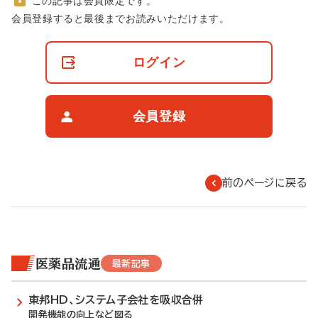
この記事は会員限定です。
非
会員登録すると最後までお読みいただけます。
会
員
の
ログイン
閲
覧
制
限
会員登録
に
つ
い
て
前のページに戻る
医薬品流通
最新記事
東邦HD、システム子会社を吸収合併
開発機能の向上など図る