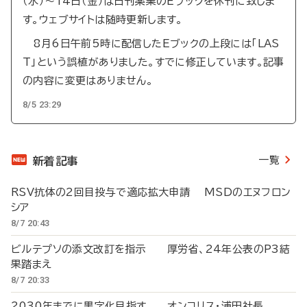
（水）～14日（金）は日刊薬業のEブックを休刊に致しま
す。ウェブサイトは随時更新します。
8月6日午前5時に配信したEブックの上段には「LAS
T」という誤植がありました。すでに修正しています。記事
の内容に変更はありません。
8/5 23:29
一覧
新着記事
RSV抗体の2回目投与で適応拡大申請 MSDのエヌフロン
シア
8/7 20:43
ビルテプソの添文改訂を指示 厚労省、24年公表のP3結
果踏まえ
8/7 20:33
2030年までに黒字化目指す オンコリス・浦田社長