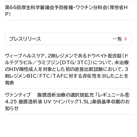
第66回厚生科学審議会予防接種・ワクチン分科会（厚労省H
P）
プレスリリース
一覧
ヴィーブヘルスケア、2剤レジメンであるドウベイト配合錠（ド
ルテグラビル／ラミブジン［DTG/3TC］）について、未治療
のHIV陽性成人を対象とした初の直接比較試験において、3
剤レジメンBIC/FTC/TAFに対する非劣性を示したことを
発表
ヴァンティブ 腹膜透析治療の選択肢拡充 「レギュニール®
4.25 腹膜透析液 UV ツインバッグ1.5L」薬価基準収載のお
知らせ
P