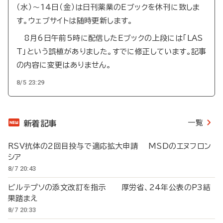
（水）～14日（金）は日刊薬業のEブックを休刊に致しま
す。ウェブサイトは随時更新します。
8月6日午前5時に配信したEブックの上段には「LAS
T」という誤植がありました。すでに修正しています。記事
の内容に変更はありません。
8/5 23:29
一覧
新着記事
RSV抗体の2回目投与で適応拡大申請 MSDのエヌフロン
シア
8/7 20:43
ビルテプソの添文改訂を指示 厚労省、24年公表のP3結
果踏まえ
8/7 20:33