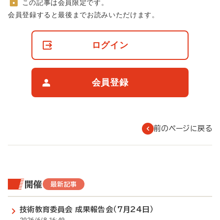
この記事は会員限定です。
非
会員登録すると最後までお読みいただけます。
会
員
の
ログイン
閲
覧
制
限
会員登録
に
つ
い
て
前のページに戻る
開催
最新記事
技術教育委員会 成果報告会（7月24日）
2026/6/8 16:49