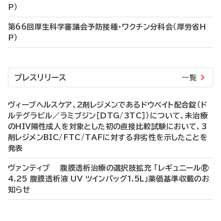
P）
第66回厚生科学審議会予防接種・ワクチン分科会（厚労省H
P）
プレスリリース
一覧
ヴィーブヘルスケア、2剤レジメンであるドウベイト配合錠（ド
ルテグラビル／ラミブジン［DTG/3TC］）について、未治療
のHIV陽性成人を対象とした初の直接比較試験において、3
剤レジメンBIC/FTC/TAFに対する非劣性を示したことを
発表
ヴァンティブ 腹膜透析治療の選択肢拡充 「レギュニール®
4.25 腹膜透析液 UV ツインバッグ1.5L」薬価基準収載のお
知らせ