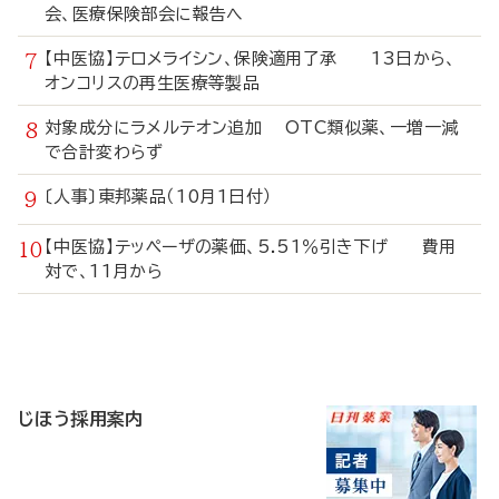
会、医療保険部会に報告へ
【中医協】テロメライシン、保険適用了承 13日から、
オンコリスの再生医療等製品
対象成分にラメルテオン追加 OTC類似薬、一増一減
で合計変わらず
〔人事〕東邦薬品（10月1日付）
【中医協】テッペーザの薬価、5.51％引き下げ 費用
対で、11月から
寄
稿
じほう採用案内