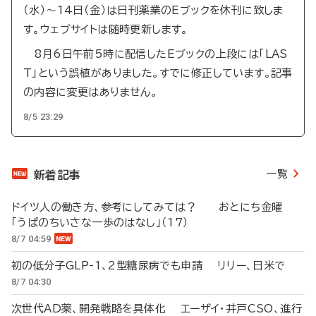
（水）～14日（金）は日刊薬業のEブックを休刊に致しま
す。ウェブサイトは随時更新します。
8月6日午前5時に配信したEブックの上段には「LAS
T」という誤植がありました。すでに修正しています。記事
の内容に変更はありません。
8/5 23:29
一覧
新着記事
ドイツ人の働き方、参考にしてみては？ おとにち金曜
「うぱのちいさな一歩のはなし」（17）
8/7 04:59
初の低分子GLP-1、2型糖尿病でも申請 リリー、日米で
8/7 04:30
次世代AD薬、開発戦略を具体化 エーザイ・井戸CSO、進行