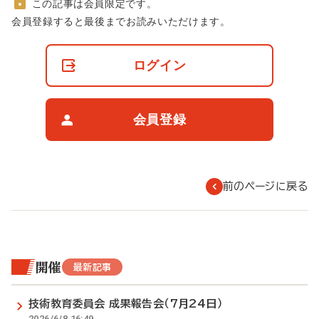
この記事は会員限定です。
非
会員登録すると最後までお読みいただけます。
会
員
の
ログイン
閲
覧
制
限
会員登録
に
つ
い
て
前のページに戻る
開催
最新記事
技術教育委員会 成果報告会（7月24日）
2026/6/8 16:49