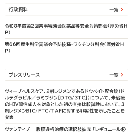
行政資料
一覧
令和8年度第2回薬事審議会医薬品等安全対策部会（厚労省H
P）
第66回厚生科学審議会予防接種・ワクチン分科会（厚労省H
P）
プレスリリース
一覧
ヴィーブヘルスケア、2剤レジメンであるドウベイト配合錠（ド
ルテグラビル／ラミブジン［DTG/3TC］）について、未治療
のHIV陽性成人を対象とした初の直接比較試験において、3
剤レジメンBIC/FTC/TAFに対する非劣性を示したことを
発表
ヴァンティブ 腹膜透析治療の選択肢拡充 「レギュニール®