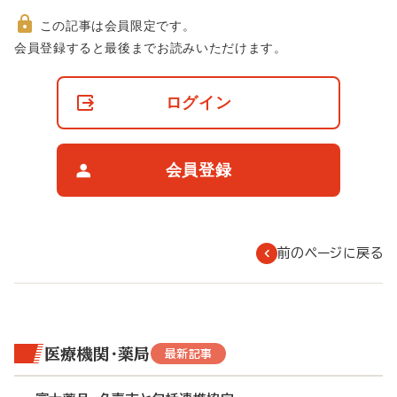
この記事は会員限定です。
非
会員登録すると最後までお読みいただけます。
会
員
の
ログイン
閲
覧
制
限
会員登録
に
つ
い
て
前のページに戻る
医療機関・薬局
最新記事