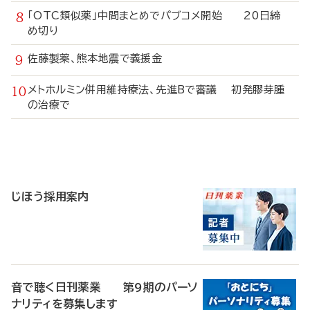
「OTC類似薬」中間まとめでパブコメ開始 20日締
め切り
佐藤製薬、熊本地震で義援金
メトホルミン併用維持療法、先進Bで審議 初発膠芽腫
の治療で
寄
稿
じほう採用案内
音で聴く日刊薬業 第9期のパーソ
ナリティを募集します