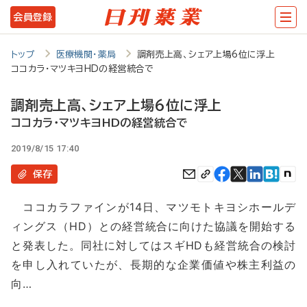
メ
会員登録
イ
ン
トップ
医療機関・薬局
調剤売上高、シェア上場6位に浮上
ココカラ・マツキヨHDの経営統合で
コ
ン
調剤売上高、シェア上場6位に浮上
テ
ココカラ・マツキヨHDの経営統合で
ン
2019/8/15 17:40
ツ
保存
に
ココカラファインが14日、マツモトキヨシホールデ
移
ィングス（HD）との経営統合に向けた協議を開始する
動
と発表した。同社に対してはスギHDも経営統合の検討
を申し入れていたが、長期的な企業価値や株主利益の
向…