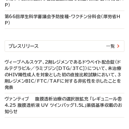
P）
第66回厚生科学審議会予防接種・ワクチン分科会（厚労省H
P）
プレスリリース
一覧
ヴィーブヘルスケア、2剤レジメンであるドウベイト配合錠（ド
ルテグラビル／ラミブジン［DTG/3TC］）について、未治療
のHIV陽性成人を対象とした初の直接比較試験において、3
剤レジメンBIC/FTC/TAFに対する非劣性を示したことを
発表
ヴァンティブ 腹膜透析治療の選択肢拡充 「レギュニール®
4.25 腹膜透析液 UV ツインバッグ1.5L」薬価基準収載のお
知らせ