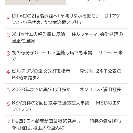
DTx初の2段階承認へ「草刈りながら進む」 DTアク
シス・小島代表、うつ病治療アプリで
米ゴッサムの報告書に反論 住友ファーマ、会計処理の
適正性強調
初の低分子GLP-1、2型糖尿病でも申請 リリー、日米
で
ビルテプソの添文改訂を指示 厚労省、24年公表の
P3結果踏まえ
2030年までに黒字化目指す オンコリス・浦田社長
RSV抗体の2回目投与で適応拡大申請 MSDのエヌ
フロンシア
【決算】日本新薬が事業戦略見直し 開発の優先順位
を明確化、導出入を盛んに