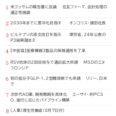
米ゴッサムの報告書に反論 住友ファーマ、会計処理の
適正性強調
2030年までに黒字化目指す オンコリス・浦田社長
ビルテプソの添文改訂を指示 厚労省、24年公表の
P3結果踏まえ
【中医協】医療機器3製品の保険適用を了承
RSV抗体の2回目投与で適応拡大申請 MSDのエヌ
フロンシア
初の低分子GLP-1、2型糖尿病でも申請 リリー、日米
で
次世代AD薬、開発戦略を具体化 エーザイ・井戸CS
O、進行に応じたパイプライン構築
〔人事〕厚生労働省（8月7日付）