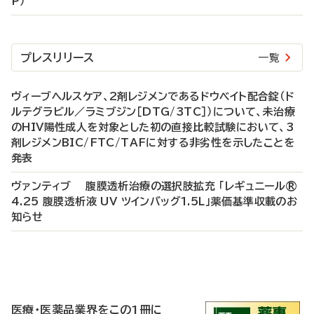
P）
プレスリリース
一覧
ヴィーブヘルスケア、2剤レジメンであるドウベイト配合錠（ド
ルテグラビル／ラミブジン［DTG/3TC］）について、未治療
のHIV陽性成人を対象とした初の直接比較試験において、3
剤レジメンBIC/FTC/TAFに対する非劣性を示したことを
発表
ヴァンティブ 腹膜透析治療の選択肢拡充 「レギュニール®
4.25 腹膜透析液 UV ツインバッグ1.5L」薬価基準収載のお
知らせ
P
R
医療・医薬品業界をこの1冊に