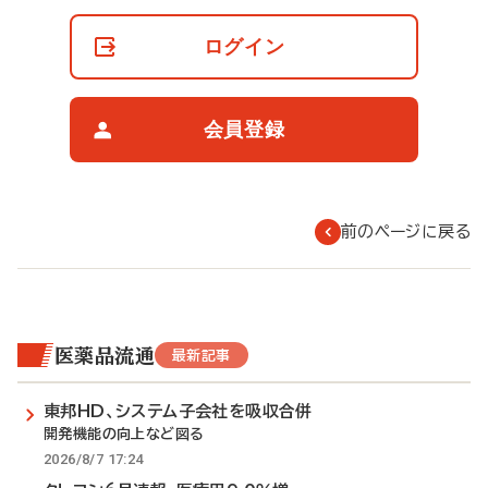
員
の
ログイン
閲
覧
制
限
会員登録
に
つ
い
て
前のページに戻る
医薬品流通
最新記事
東邦HD、システム子会社を吸収合併
開発機能の向上など図る
2026/8/7 17:24