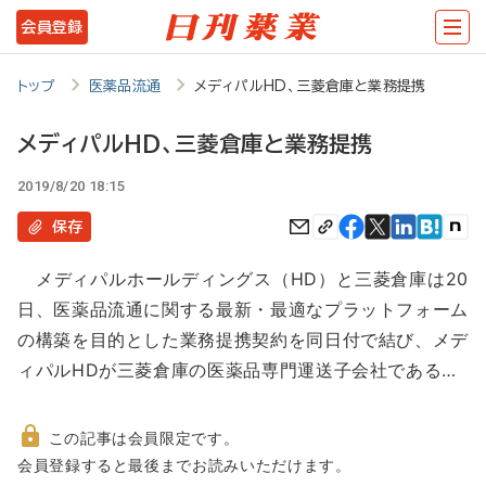
メ
会員登録
イ
ン
トップ
医薬品流通
メディパルHD、三菱倉庫と業務提携
コ
メディパルHD、三菱倉庫と業務提携
ン
2019/8/20 18:15
テ
ン
保存
ツ
メディパルホールディングス（HD）と三菱倉庫は20
に
日、医薬品流通に関する最新・最適なプラットフォーム
移
の構築を目的とした業務提携契約を同日付で結び、メデ
動
ィパルHDが三菱倉庫の医薬品専門運送子会社である…
この記事は会員限定です。
非
会員登録すると最後までお読みいただけます。
会