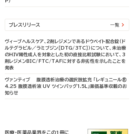
P）
プレスリリース
一覧
ヴィーブヘルスケア、2剤レジメンであるドウベイト配合錠（ド
ルテグラビル／ラミブジン［DTG/3TC］）について、未治療
のHIV陽性成人を対象とした初の直接比較試験において、3
剤レジメンBIC/FTC/TAFに対する非劣性を示したことを
発表
ヴァンティブ 腹膜透析治療の選択肢拡充 「レギュニール®
4.25 腹膜透析液 UV ツインバッグ1.5L」薬価基準収載のお
知らせ
P
R
医療・医薬品業界をこの1冊に