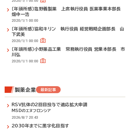
2020/1/1 00:00
〔年頭所感〕塩野義製薬 上席執行役員 医薬事業本部長
畑中一浩
2020/1/1 00:00
〔年頭所感〕協和キリン 執行役員 経営戦略企画部長 山
下武美
2020/1/1 00:00
〔年頭所感〕小野薬品工業 常務執行役員 営業本部長 市
川弘
2020/1/1 00:00
製薬企業
最新記事
RSV抗体の2回目投与で適応拡大申請
MSDのエヌフロンシア
2026/8/7 20:43
2030年までに黒字化目指す