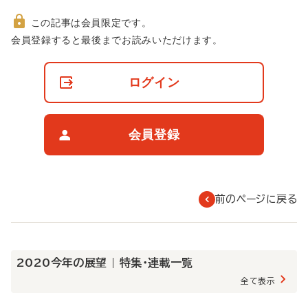
この記事は会員限定です。
非
会員登録すると最後までお読みいただけます。
会
員
の
ログイン
閲
覧
制
限
会員登録
に
つ
い
て
前のページに戻る
2020今年の展望 | 特集・連載一覧
全て表示