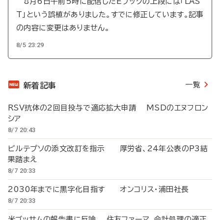
8月6日午前5時に配信したEブックの上段には「LAS
T」という誤植がありました。すでに修正しています。記事
の内容に変更はありません。
8/5 23:29
一覧
新着記事
RSV抗体の2回目投与で適応拡大申請 MSDのエヌフロン
シア
8/7 20:43
ビルテプソの添文改訂を指示 厚労省、24年公表のP3結
果踏まえ
8/7 20:33
2030年までに黒字化目指す オンコリス・浦田社長
8/7 20:33
米ゴッサムの報告書に反論 住友ファーマ、会計処理の適正