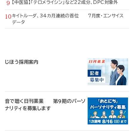
【中医協】「テロメライシン」など22成分、DPC対象外
キイトルーダ、34カ月連続の首位 7月度・エンサイス
データ
寄
稿
じほう採用案内
音で聴く日刊薬業 第9期のパーソ
ナリティを募集します