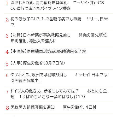
次世代AD薬、開発戦略を具体化 エーザイ・井戸CS
O、進行に応じたパイプライン構築
初の低分子GLP-1、2型糖尿病でも申請 リリー、日米
で
【決算】日本新薬が事業戦略見直し 開発の優先順位
を明確化、導出入を盛んに
【中医協】医療機器3製品の保険適用を了承
〔人事〕厚生労働省（8月7日付）
タブネオス、欧州で承認取り消し キッセイ「日本では
引き続き協議中」
ドイツ人の働き方、参考にしてみては？ おとにち金
曜 「うぱのちいさな一歩のはなし」（17）
医政局の組織再編を通知 厚生労働省、4日付