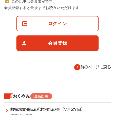
この記事は会員限定です。
非
会員登録すると最後までお読みいただけます。
会
員
の
ログイン
閲
覧
制
限
会員登録
に
つ
い
て
前のページに戻る
おくやみ
最新記事
故横塚實亮氏の「お別れの会」（7月27日）
2026/7/9 15:07