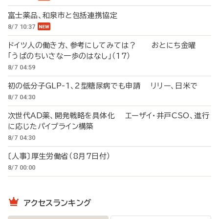
富士薬品、和泉市と包括連携協定
8/7 10:37
ドイツ人の働き方、参考にしてみては？ おとにち金曜
「うぱのちいさな一歩のはなし」（17）
8/7 04:59
初の低分子GLP-1、2型糖尿病でも申請 リリー、日米で
8/7 04:30
次世代AD薬、開発戦略を具体化 エーザイ・井戸CSO、進行
に応じたパイプライン構築
8/7 04:30
〔人事〕厚生労働省（8月7日付）
8/7 00:00
アクセスランキング