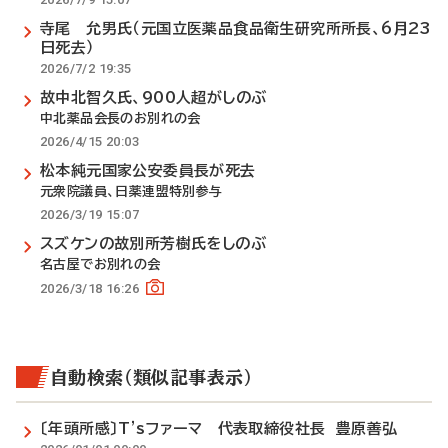
寺尾 允男氏（元国立医薬品食品衛生研究所所長、6月23
日死去）
2026/7/2 19:35
故中北智久氏、900人超がしのぶ
中北薬品会長のお別れの会
2026/4/15 20:03
松本純元国家公安委員長が死去
元衆院議員、日薬連盟特別参与
2026/3/19 15:07
スズケンの故別所芳樹氏をしのぶ
名古屋でお別れの会
2026/3/18 16:26
自動検索（類似記事表示）
〔年頭所感〕T'sファーマ 代表取締役社長 豊原善弘