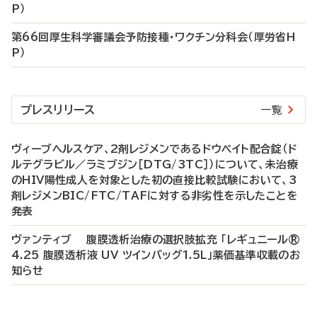
P）
第66回厚生科学審議会予防接種・ワクチン分科会（厚労省H
P）
プレスリリース
一覧
ヴィーブヘルスケア、2剤レジメンであるドウベイト配合錠（ド
ルテグラビル／ラミブジン［DTG/3TC］）について、未治療
のHIV陽性成人を対象とした初の直接比較試験において、3
剤レジメンBIC/FTC/TAFに対する非劣性を示したことを
発表
ヴァンティブ 腹膜透析治療の選択肢拡充 「レギュニール®
4.25 腹膜透析液 UV ツインバッグ1.5L」薬価基準収載のお
知らせ