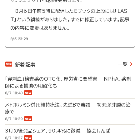
す。ウェブサイトは随時更新します。
8月6日午前5時に配信したEブックの上段には「LAS
T」という誤植がありました。すでに修正しています。記事
の内容に変更はありません。
8/5 23:29
一覧
新着記事
「穿刺血」検査薬のOTC化、厚労省に要望書 NPhA、薬剤
師による補助の明確化も
8/7 10:40
メトホルミン併用維持療法、先進Bで審議 初発膠芽腫の治
療で
8/7 10:39
3月の後発品シェア、90.4％に微減 協会けんぽ
8/7 10:37