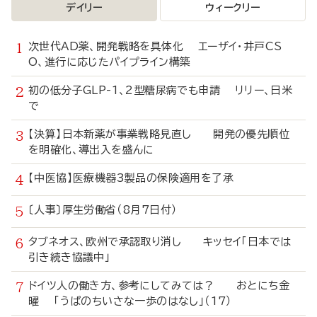
デイリー
ウィークリー
次世代AD薬、開発戦略を具体化 エーザイ・井戸CS
O、進行に応じたパイプライン構築
初の低分子GLP-1、2型糖尿病でも申請 リリー、日米
で
【決算】日本新薬が事業戦略見直し 開発の優先順位
を明確化、導出入を盛んに
【中医協】医療機器3製品の保険適用を了承
〔人事〕厚生労働省（8月7日付）
タブネオス、欧州で承認取り消し キッセイ「日本では
引き続き協議中」
ドイツ人の働き方、参考にしてみては？ おとにち金
曜 「うぱのちいさな一歩のはなし」（17）