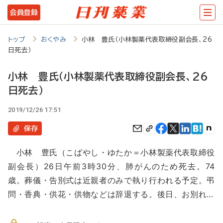
メ
会員登録
イ
ン
トップ
おくやみ
小林 豊氏（小林製薬代表取締役副会長、26
日死去）
コ
ン
小林 豊氏（小林製薬代表取締役副会長、26
テ
日死去）
ン
2019/12/26 17:51
ツ
保存
に
移
小林 豊氏（こばやし・ゆたか＝小林製薬代表取締役
副会長）26日午前3時30分、肺がんのため死去。74
動
歳。葬儀・告別式は近親者のみで執り行われる予定。弔
問・香典・供花・供物などは辞退する。後日、お別れ…