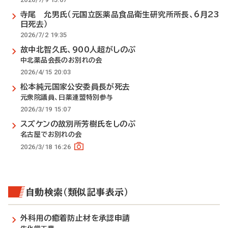
寺尾 允男氏（元国立医薬品食品衛生研究所所長、6月23
日死去）
2026/7/2 19:35
故中北智久氏、900人超がしのぶ
中北薬品会長のお別れの会
2026/4/15 20:03
松本純元国家公安委員長が死去
元衆院議員、日薬連盟特別参与
2026/3/19 15:07
スズケンの故別所芳樹氏をしのぶ
名古屋でお別れの会
2026/3/18 16:26
自動検索（類似記事表示）
外科用の癒着防止材を承認申請