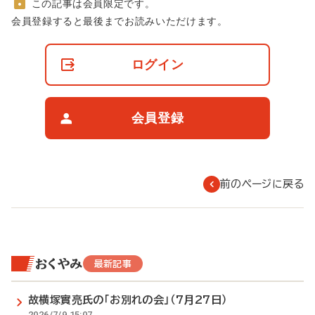
この記事は会員限定です。
非
会員登録すると最後までお読みいただけます。
会
員
の
ログイン
閲
覧
制
限
会員登録
に
つ
い
て
前のページに戻る
おくやみ
最新記事
故横塚實亮氏の「お別れの会」（7月27日）
2026/7/9 15:07