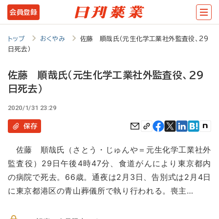
メ
会員登録
イ
ン
トップ
おくやみ
佐藤 順哉氏（元生化学工業社外監査役、29
日死去）
コ
ン
佐藤 順哉氏（元生化学工業社外監査役、29
テ
日死去）
ン
2020/1/31 23:29
ツ
保存
に
移
佐藤 順哉氏（さとう・じゅんや＝元生化学工業社外
監査役）29日午後4時47分、食道がんにより東京都内
動
の病院で死去。66歳。通夜は2月3日、告別式は2月4日
に東京都港区の青山葬儀所で執り行われる。喪主…