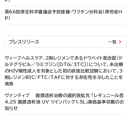
P）
第66回厚生科学審議会予防接種・ワクチン分科会（厚労省H
P）
プレスリリース
一覧
ヴィーブヘルスケア、2剤レジメンであるドウベイト配合錠（ド
ルテグラビル／ラミブジン［DTG/3TC］）について、未治療
のHIV陽性成人を対象とした初の直接比較試験において、3
剤レジメンBIC/FTC/TAFに対する非劣性を示したことを
発表
ヴァンティブ 腹膜透析治療の選択肢拡充 「レギュニール®
4.25 腹膜透析液 UV ツインバッグ1.5L」薬価基準収載のお
知らせ
P