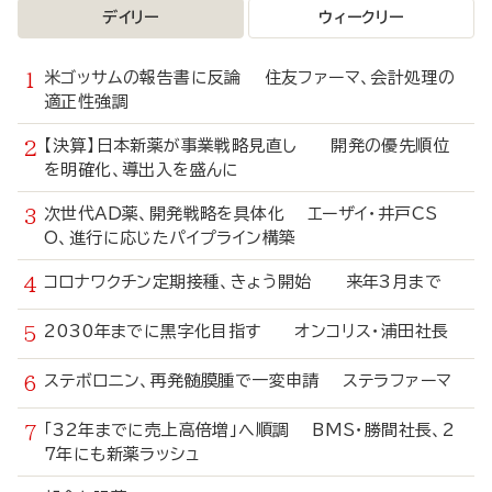
デイリー
ウィークリー
米ゴッサムの報告書に反論 住友ファーマ、会計処理の
適正性強調
【決算】日本新薬が事業戦略見直し 開発の優先順位
を明確化、導出入を盛んに
次世代AD薬、開発戦略を具体化 エーザイ・井戸CS
O、進行に応じたパイプライン構築
コロナワクチン定期接種、きょう開始 来年3月まで
2030年までに黒字化目指す オンコリス・浦田社長
ステボロニン、再発髄膜腫で一変申請 ステラファーマ
「32年までに売上高倍増」へ順調 BMS・勝間社長、2
7年にも新薬ラッシュ