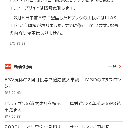
（水）～14日（金）は日刊薬業のEブックを休刊に致しま
す。ウェブサイトは随時更新します。
8月6日午前5時に配信したEブックの上段には「LAS
T」という誤植がありました。すでに修正しています。記事
の内容に変更はありません。
8/5 23:29
一覧
新着記事
RSV抗体の2回目投与で適応拡大申請 MSDのエヌフロン
シア
8/7 20:43
ビルテプソの添文改訂を指示 厚労省、24年公表のP3結
果踏まえ
8/7 20:33
2030年までに黒字化目指す オンコリス・浦田社長