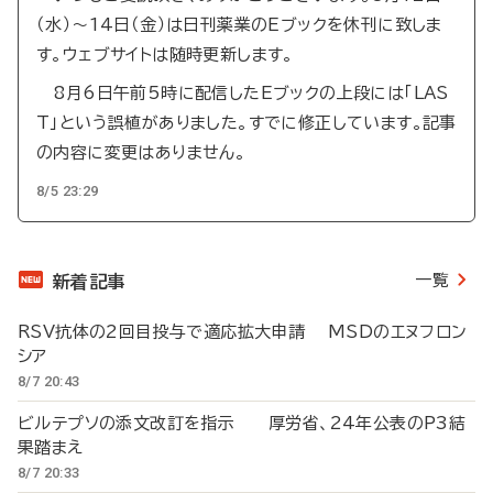
（水）～14日（金）は日刊薬業のEブックを休刊に致しま
す。ウェブサイトは随時更新します。
8月6日午前5時に配信したEブックの上段には「LAS
T」という誤植がありました。すでに修正しています。記事
の内容に変更はありません。
8/5 23:29
一覧
新着記事
RSV抗体の2回目投与で適応拡大申請 MSDのエヌフロン
シア
8/7 20:43
ビルテプソの添文改訂を指示 厚労省、24年公表のP3結
果踏まえ
8/7 20:33