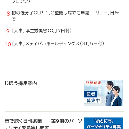
フロンシア
初の低分子GLP-1、2型糖尿病でも申請 リリー、日米
で
〔人事〕厚生労働省（8月7日付）
〔人事〕メディパルホールディングス（8月5日付）
寄
稿
じほう採用案内
音で聴く日刊薬業 第9期のパーソ
ナリティを募集します