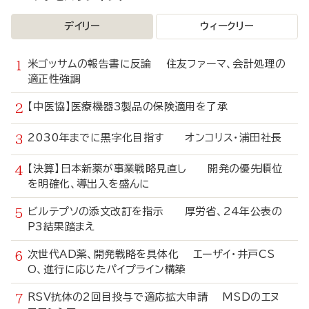
デイリー
ウィークリー
米ゴッサムの報告書に反論 住友ファーマ、会計処理の
適正性強調
【中医協】医療機器3製品の保険適用を了承
2030年までに黒字化目指す オンコリス・浦田社長
【決算】日本新薬が事業戦略見直し 開発の優先順位
を明確化、導出入を盛んに
ビルテプソの添文改訂を指示 厚労省、24年公表の
P3結果踏まえ
次世代AD薬、開発戦略を具体化 エーザイ・井戸CS
O、進行に応じたパイプライン構築
RSV抗体の2回目投与で適応拡大申請 MSDのエヌ