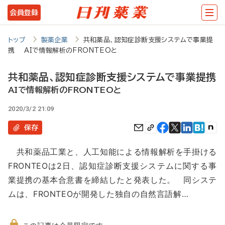
メ
会員登録
イ
ン
トップ
製薬企業
共和薬品、認知症診断支援システムで事業提
携 AIで情報解析のFRONTEOと
コ
ン
共和薬品、認知症診断支援システムで事業提携
テ
AIで情報解析のFRONTEOと
ン
2020/3/2 21:09
ツ
保存
に
共和薬品工業と、人工知能による情報解析を手掛ける
移
FRONTEOは2日、認知症診断支援システムに関する事
動
業提携の基本合意書を締結したと発表した。 同システ
ムは、FRONTEOが開発した独自の自然言語解…