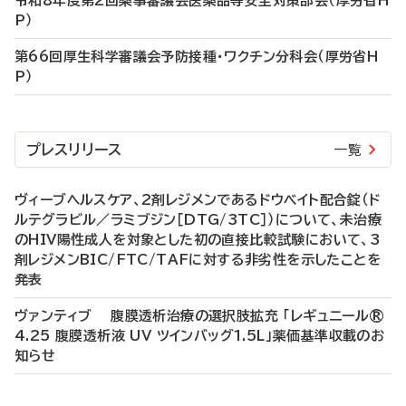
令和8年度第2回薬事審議会医薬品等安全対策部会（厚労省H
P）
第66回厚生科学審議会予防接種・ワクチン分科会（厚労省H
P）
プレスリリース
一覧
ヴィーブヘルスケア、2剤レジメンであるドウベイト配合錠（ド
ルテグラビル／ラミブジン［DTG/3TC］）について、未治療
のHIV陽性成人を対象とした初の直接比較試験において、3
剤レジメンBIC/FTC/TAFに対する非劣性を示したことを
発表
ヴァンティブ 腹膜透析治療の選択肢拡充 「レギュニール®
4.25 腹膜透析液 UV ツインバッグ1.5L」薬価基準収載のお
知らせ