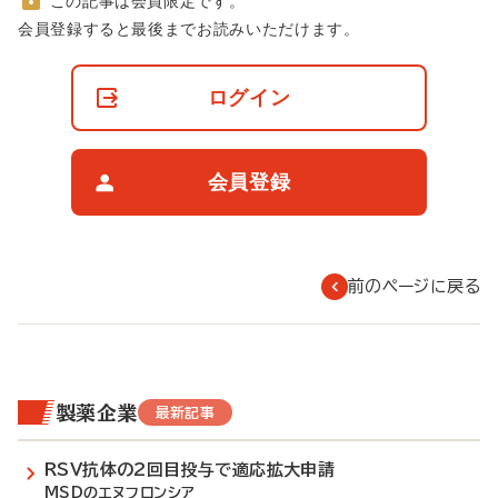
この記事は会員限定です。
非
会員登録すると最後までお読みいただけます。
会
員
の
ログイン
閲
覧
制
限
会員登録
に
つ
い
て
前のページに戻る
製薬企業
最新記事
RSV抗体の2回目投与で適応拡大申請
MSDのエヌフロンシア