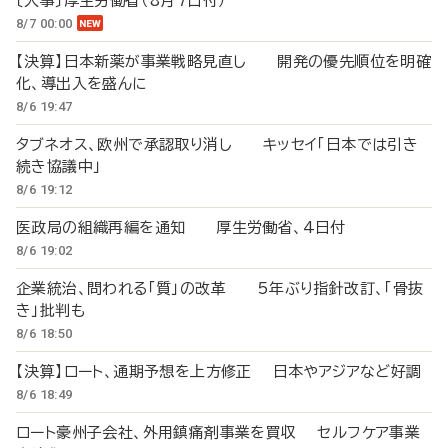
〔人事〕厚生労働省（8月7日付）
8/7 00:00
【決算】日本新薬が事業戦略見直し 開発の優先順位を明確
化、導出入を盛んに
8/6 19:47
タブネオス、欧州で承認取り消し キッセイ「日本では引き
続き協議中」
8/6 19:12
医政局の組織再編を通知 厚生労働省、4日付
8/6 19:02
企業統治、問われる「質」の改革 5年ぶり指針改訂、「骨抜
き」批判も
8/6 18:50
【決算】ロート、通期予想を上方修正 日本やアジアなど好調
8/6 18:49
ロート豪州子会社、外用鎮痛剤事業を買収 セルフケア事業