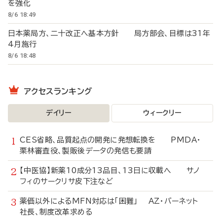
を強化
8/6 18:49
日本薬局方、二十改正へ基本方針 局方部会、目標は31年
4月施行
8/6 18:48
アクセスランキング
デイリー
ウィークリー
CES省略、品質起点の開発に発想転換を PMDA・
栗林審査役、製販後データの発信も要請
【中医協】新薬10成分13品目、13日に収載へ サノ
フィのサークリサ皮下注など
薬価以外によるMFN対応は「困難」 AZ・バーネット
社長、制度改革求める