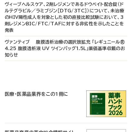
ヴィーブヘルスケア、2剤レジメンであるドウベイト配合錠（ド
ルテグラビル／ラミブジン［DTG/3TC］）について、未治療
のHIV陽性成人を対象とした初の直接比較試験において、3
剤レジメンBIC/FTC/TAFに対する非劣性を示したことを
発表
ヴァンティブ 腹膜透析治療の選択肢拡充 「レギュニール®
4.25 腹膜透析液 UV ツインバッグ1.5L」薬価基準収載のお
知らせ
P
R
医療・医薬品業界をこの1冊に