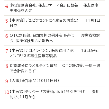
米投資調査会社、住友ファーマ会計に疑義 住友は事
実関係を否定
【中医協】デュピクセントに4度目の再算定 11月1日
付で
OTC類似薬、追加負担の例外を明確化 厚労省検討
会、医療保険部会に報告へ
【中医協】テロメライシン、保険適用了承 13日から、
オンコリスの再生医療等製品
対象成分にラメルテオン追加 OTC類似薬、一増一減
で合計変わらず
〔人事〕東邦薬品（10月1日付）
【中医協】テッペーザの薬価、5.51％引き下げ 費用
対で、11月から