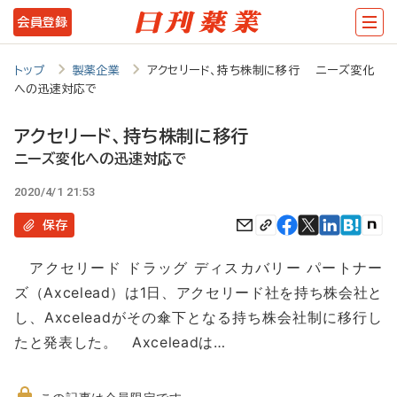
メ
会員登録
イ
ン
トップ
製薬企業
アクセリード、持ち株制に移行 ニーズ変化
への迅速対応で
コ
ン
アクセリード、持ち株制に移行
テ
ニーズ変化への迅速対応で
ン
2020/4/1 21:53
ツ
保存
に
アクセリード ドラッグ ディスカバリー パートナー
移
ズ（Axcelead）は1日、アクセリード社を持ち株会社と
動
し、Axceleadがその傘下となる持ち株会社制に移行し
たと発表した。 Axceleadは…