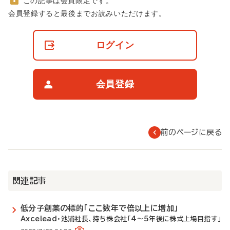
この記事は会員限定です。
非
会員登録すると最後までお読みいただけます。
会
員
の
ログイン
閲
覧
制
限
会員登録
に
つ
い
て
前のページに戻る
関連記事
低分子創薬の標的「ここ数年で倍以上に増加」
Axcelead・池浦社長、持ち株会社「4～5年後に株式上場目指す」