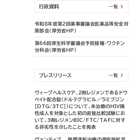
行政資料
一覧
令和8年度第2回薬事審議会医薬品等安全対
策部会（厚労省HP）
第66回厚生科学審議会予防接種・ワクチン
分科会（厚労省HP）
プレスリリース
一覧
ヴィーブヘルスケア、2剤レジメンであるドウ
ベイト配合錠（ドルテグラビル／ラミブジン
［DTG/3TC］）について、未治療のHIV陽
性成人を対象とした初の直接比較試験にお
いて、3剤レジメンBIC/FTC/TAFに対す
る非劣性を示したことを発表
ヴァンティブ 腹膜透析治療の選択肢拡充