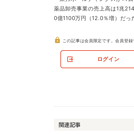
薬品卸売事業の売上高は1兆214
0億1100万円（12.0％増）だっ
この記事は会員限定です。
会員登録
非
会
ログイン
員
の
閲
覧
制
限
に
つ
い
て
関連記事