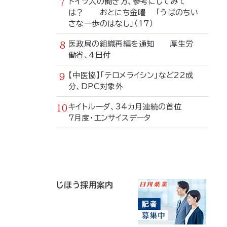
ドイツ人の働き方、参考にしてみて
は？ おとにち金曜 「うぱのちい
さな一歩のはなし」（17）
医政局の組織再編を通知 厚生労
働省、4日付
【中医協】「テロメライシン」など22成
分、DPC対象外
キイトルーダ、34カ月連続の首位
7月度・エンサイスデータ
寄
稿
じほう採用案内