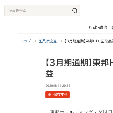
メ
記
イ
事
ン
を
行政・政治
コ
検
ン
索
トップ
医薬品流通
【3月期通期】東邦HD、医薬
テ
ン
ツ
【3月期通期】東邦
に
益
移
動
2020/5/14 20:53
保存
する
東邦ホールディングスが14日