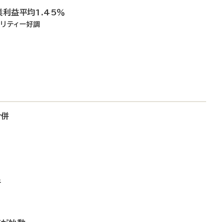
業利益平均1.45％
ャリティー好調
合併
所