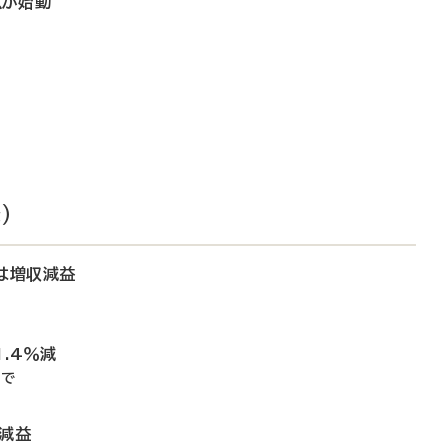
点が始動
）
は増収減益
.4％減
どで
％減益